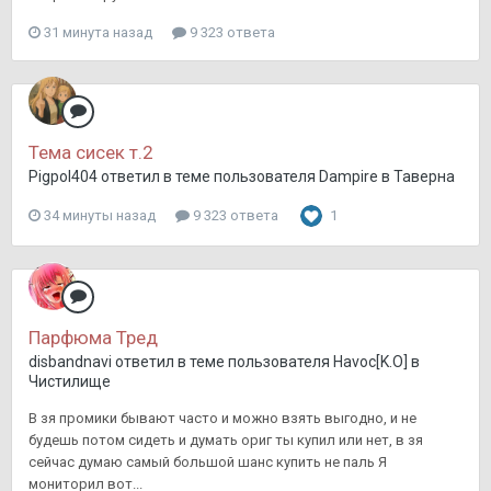
31 минута назад
9 323 ответа
Тема сисек т.2
Pigpol404
ответил в теме пользователя
Dampire
в
Таверна
34 минуты назад
9 323 ответа
1
Парфюма Тред
disbandnavi
ответил в теме пользователя
Havoc[K.O]
в
Чистилище
В зя промики бывают часто и можно взять выгодно, и не
будешь потом сидеть и думать ориг ты купил или нет, в зя
сейчас думаю самый большой шанс купить не паль Я
мониторил вот...