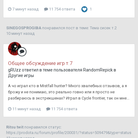
7 минут назад
11 754 ответа
1
SINEGOSPROGIBA
понравился пост в теме:
Тема сисек т.2
10 минут назад
Общее обсуждение игр т.7
gRUzz
ответил в теме пользователя
RandomRepick
в
Другие игры
А чо играл кто в Mistfall hunter? Много хвалебных отзывов, а я
брожу и не понимаю, это реально говно или я просто не
разбираюсь в экстрекшенах? Играл в Cycle frontier, так он мне...
11 минут назад
11 754 ответа
Ritsu twit
понравился статус:
https://prodota.ru/forum/profile/200031/?status=509479&type=status