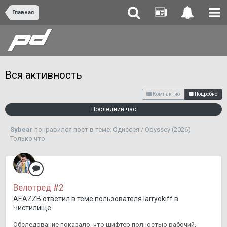
Главная
Вся активность
Компактно
Подробно
Последний час
Sybear
понравился пост в теме:
Одиссея / Odyssey (2026)
Только что
Велотред #2
AEAZZB
ответил в теме пользователя
larryokiff
в
Чистилище
Обследование показало, что шифтер полностью рабочий,