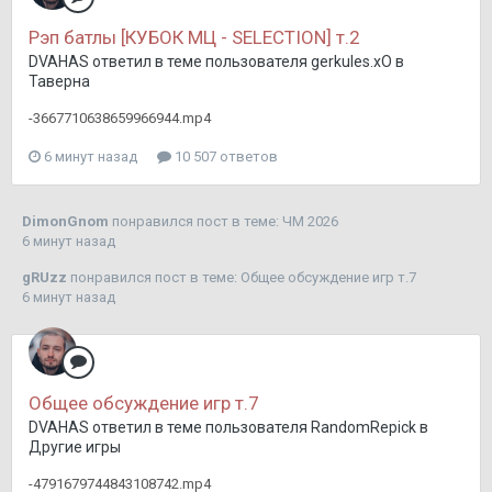
Рэп батлы [КУБОК МЦ - SELECTION] т.2
DVAHAS
ответил в теме пользователя
gerkules.xO
в
Таверна
-3667710638659966944.mp4
6 минут назад
10 507 ответов
DimоnGnom
понравился пост в теме:
ЧМ 2026
6 минут назад
gRUzz
понравился пост в теме:
Общее обсуждение игр т.7
6 минут назад
Общее обсуждение игр т.7
DVAHAS
ответил в теме пользователя
RandomRepick
в
Другие игры
-4791679744843108742.mp4