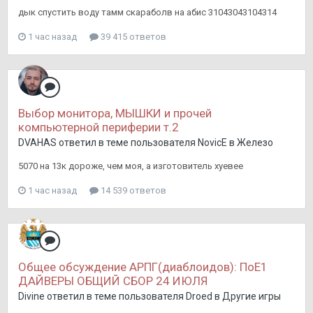
дык спустить воду тамм скараболв на абис 31043043104314
1 час назад
39 415 ответов
Выбор монитора, МЫШКИ и прочей
компьютерной периферии т.2
DVAHAS
ответил в теме пользователя
NovicE
в
Железо
5070 на 13к дороже, чем моя, а изготовитель хуевее
1 час назад
14 539 ответов
Общее обсуждение АРПГ(диаблоидов): ПоЕ1
ДАЙВЕРЫ ОБЩИЙ СБОР 24 ИЮЛЯ
Divine
ответил в теме пользователя
Droed
в
Другие игры