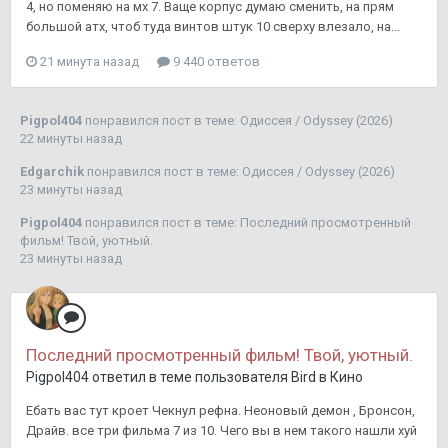
4, но поменяю на мх 7. Ваще корпус думаю сменить, на прям
большой атх, чтоб туда винтов штук 10 сверху влезало, на...
21 минута назад
9 440 ответов
Pigpol404
понравился пост в теме:
Одиссея / Odyssey (2026)
22 минуты назад
Edgarchik
понравился пост в теме:
Одиссея / Odyssey (2026)
23 минуты назад
Pigpol404
понравился пост в теме:
Последний просмотренный
фильм! Твой, уютный.
23 минуты назад
Последний просмотренный фильм! Твой, уютный.
Pigpol404
ответил в теме пользователя
Bird
в
Кино
Ебать вас тут кроет Чекнул рефна. Неоновый демон , Бронсон,
Драйв. все три фильма 7 из 10. Чего вы в нем такого нашли хуй