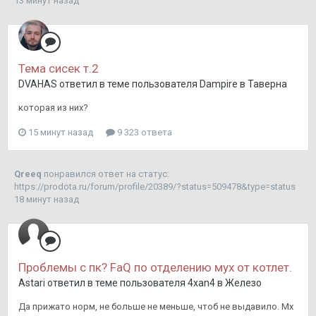
13 минут назад
Тема сисек т.2
DVAHAS
ответил в теме пользователя
Dampire
в
Таверна
которая из них?
15 минут назад
9 323 ответа
Qreeq
понравился ответ на статус:
https://prodota.ru/forum/profile/20389/?status=509478&type=status
18 минут назад
Проблемы с пк? FaQ по отделению мух от котлет.
Astari
ответил в теме пользователя
4xan4
в
Железо
Да прижато норм, не больше не меньше, чтоб не выдавило. Мх