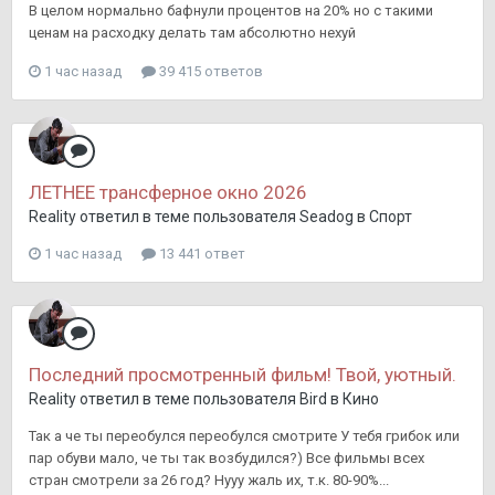
В целом нормально бафнули процентов на 20% но с такими
ценам на расходку делать там абсолютно нехуй
1 час назад
39 415 ответов
ЛЕТНЕЕ трансферное окно 2026
Reality
ответил в теме пользователя
Seadog
в
Спорт
1 час назад
13 441 ответ
Последний просмотренный фильм! Твой, уютный.
Reality
ответил в теме пользователя
Bird
в
Кино
Так а че ты переобулся переобулся смотрите У тебя грибок или
пар обуви мало, че ты так возбудился?) Все фильмы всех
стран смотрели за 26 год? Нууу жаль их, т.к. 80-90%...