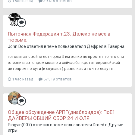
1 час назад
39 415 ответов
Пыточная Федерация т.23. Далеко не все в
тюрьме.
John Doe
ответил в теме пользователя
Дэфрэл
в
Таверна
готовятся к войне лет через 5 им всяко не простят то что они
влезли в автопром мощно и сейчас банкротят европейский
автопром по сути (и скупают) равно как и то что лезут в...
1 час назад
57 319 ответов
Общее обсуждение АРПГ(диаблоидов): ПоЕ1
ДАЙВЕРЫ ОБЩИЙ СБОР 24 ИЮЛЯ
Pingvin(007)
ответил в теме пользователя
Droed
в
Другие
игры