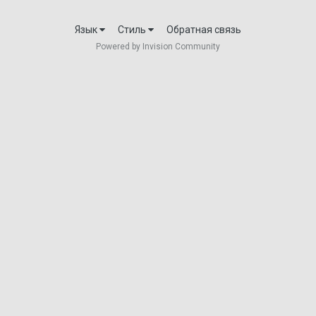
bozon_xikki
Язык
Стиль
Обратная связь
21 апреля 2018
Powered by Invision Community
DenisD
16 января 2018
GNNshka
8 декабря 2017
Hwarang
10 марта 2018
JUWELIR
7 декабря 2017
kostyanaghanim