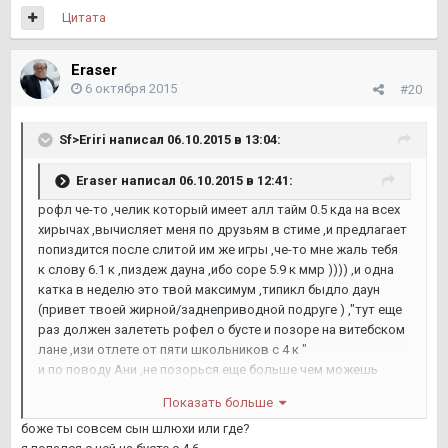
Цитата
Eraser
6 октября 2015
#20
Sf>Eriri написал 06.10.2015 в 13:04:
Eraser написал 06.10.2015 в 12:41:
рофл че-то ,челик который имеет алл тайм 0.5 кда на всех
хирычах ,вычисляет меня по друзьям в стиме ,и предлагает
попиздится после слитой им же игры ,че-то мне жаль тебя
к слову 6.1 к ,пиздеж дауна ,ибо соре 5.9 к ммр )))) ,и одна
катка в неделю это твой максимум ,типикл быдло даун
(привет твоей жирной/заднеприводной подруге ) ,"тут еще
раз должен залететь рофел о бусте и позоре на витебском
лане ,изи отлете от пяти школьников с 4 к "
и по поводу Ани ,не позорься еще больше чем можешь
,уебище с 4.6 :DDDDDD
Показать больше
боже ты совсем сын шлюхи или где?