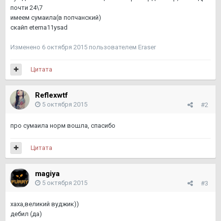
почти 24\7
имеем сумаила(в попчанский)
скайп eterna11ysad
Изменено
6 октября 2015
пользователем Eraser
Цитата
Reflexwtf
5 октября 2015
#2
про сумаила норм вошла, спасибо
Цитата
magiya
5 октября 2015
#3
хаха,великий вуджик))
дебил (да)