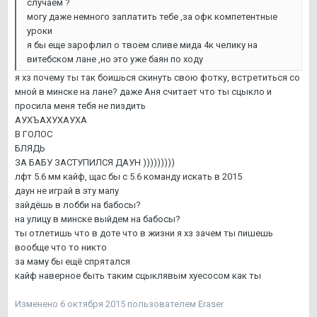
случаем ?
могу даже немного заплатить тебе ,за офк компетентные
уроки
я бы еще зарофлил о твоем сливе мида 4к челику на
витебском лане ,но это уже баян по ходу
я хз почему ты так боишься скинуть свою фотку, встретиться со
мной в минске на лане? даже Аня считает что ты сцыкло и
просила меня тебя не пиздить
АУХЪАХУХАУХА
В ГОЛОС
БЛЯДЬ
ЗА БАБУ ЗАСТУПИЛСЯ ДАУН )))))))))
лфт 5.6 мм кайф, щас бы с 5.6 команду искать в 2015
даун не играй в эту мапу
зайдёшь в лобби на бабосы?
на улицу в минске выйдем на бабосы?
ты отлетишь что в доте что в жизни я хз зачем ты пишешь
вообще что то никто
за маму бы ещё спрятался
кайф наверное быть таким сцыклявым хуесосом как ты
Изменено
6 октября 2015
пользователем Eraser