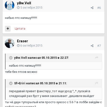
yBw.Vell
5 октября 2015
#6
набью птс напишу!!!!!!!!
Цитата
Eraser
6 октября 2015
#7
yBw.Vell написал 05.10.2015 в 22:27:
набью птс напишу!!!!!!!!
тебе без птсов можно
Sf>Eriri написал 05.10.2015 в 21:11:
передавай привет фанстеру ,тот еще урод ^_* ,пускай в
следующий раз буст у меня заказывает ,дешевле выйдет
ты чё даун тупорылый или просто хуесос с 5.6 ? в лобби зайдём с
тобой ничтожество?