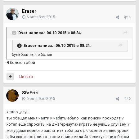
Eraser
6 октября 2015
#11
Dvar написал 06.10.2015 в 08:34:
Eraser написал 06.10.2015 в 08:24:
бульбаш ты че болен
Я болею тобой
Цитата
Sf>Eriri
6 октября 2015
#12
хелло ,даун
ты обещал меня найти и набить ебало ,как поиски проходят ?
хотел еще спросить ,на джагернаутах играть не учишь случаем ?
могу даже немного заплатить тебе ,за офк компетентные уроки
я бы еще зарофлил о твоем сливе мида 4к челику на витебском