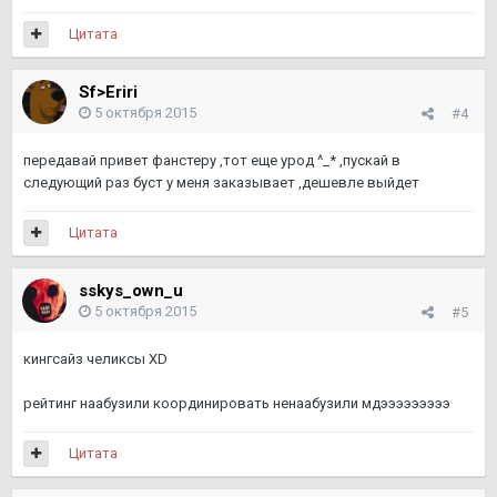
Цитата
Sf>Eriri
5 октября 2015
#4
передавай привет фанстеру ,тот еще урод ^_* ,пускай в
следующий раз буст у меня заказывает ,дешевле выйдет
Цитата
sskys_own_u
5 октября 2015
#5
кингсайз челиксы XD
рейтинг наабузили координировать ненаабузили мдэээээээээ
Цитата