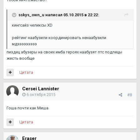
sskys_own_u написал 05.10.2015 в 22:22:
кингсайз челиксы XD
рейтинг наабузили координировать ненаабузили
мдэээээээээ
пиздец абузеры на своих имба героях наабузят птс подлецы
жесть вообще
Цитата
Cersei Lannister
6 октября 2015
#8
Гоша почти как Миша
Цитата
Eraser