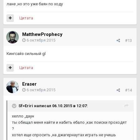
лане ,но это уже баян по ходу
Цитата
MatthewProphecy
6 октября 2015
#13
Кингсайз сильный gl
Цитата
Eraser
6 октября 2015
#14
Sf>Eriri написал 06.10.2015 в 12:07:
хелло ,даун
ты обещал меня найти и набить ебало ,как поиски проходят
?
хотел еще спросить ,на джагернаутах играть не учишь