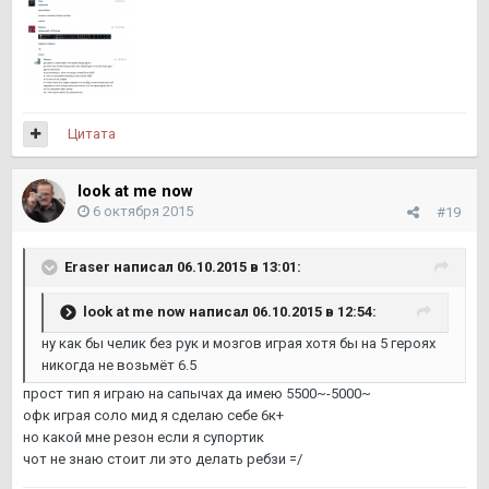
Цитата
look at me now
6 октября 2015
#19
Eraser написал 06.10.2015 в 13:01:
look at me now написал 06.10.2015 в 12:54:
ну как бы челик без рук и мозгов играя хотя бы на 5 героях
никогда не возьмёт 6.5
прост тип я играю на сапычах да имею 5500~-5000~
офк играя соло мид я сделаю себе 6к+
но какой мне резон если я супортик
чот не знаю стоит ли это делать ребзи =/