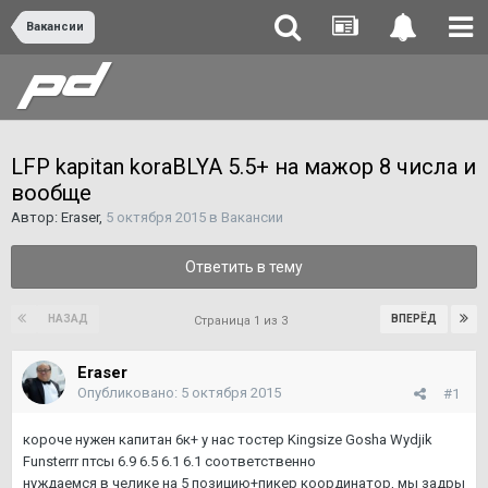
Вакансии
LFP kapitan koraBLYA 5.5+ на мажор 8 числа и
вообще
Автор:
Eraser
,
5 октября 2015
в
Вакансии
Ответить в тему
НАЗАД
ВПЕРЁД
Страница 1 из 3
Eraser
Опубликовано:
5 октября 2015
#1
короче нужен капитан 6к+ у нас тостер Kingsize Gosha Wydjik
Funsterrr птсы 6.9 6.5 6.1 6.1 соответственно
нуждаемся в челике на 5 позицию+пикер координатор, мы задры