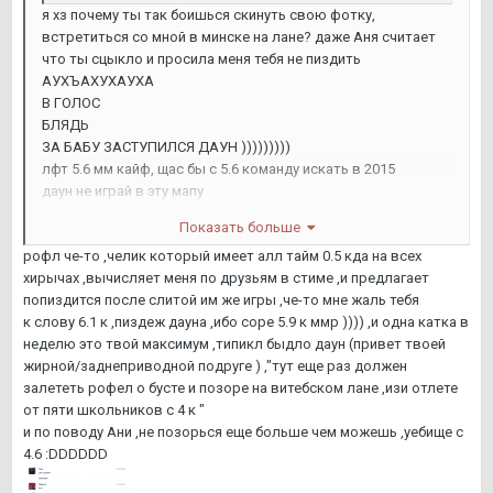
я хз почему ты так боишься скинуть свою фотку,
встретиться со мной в минске на лане? даже Аня считает
что ты сцыкло и просила меня тебя не пиздить
АУХЪАХУХАУХА
В ГОЛОС
БЛЯДЬ
ЗА БАБУ ЗАСТУПИЛСЯ ДАУН )))))))))
лфт 5.6 мм кайф, щас бы с 5.6 команду искать в 2015
даун не играй в эту мапу
зайдёшь в лобби на бабосы?
Показать больше
на улицу в минске выйдем на бабосы?
рофл че-то ,челик который имеет алл тайм 0.5 кда на всех
ты отлетишь что в доте что в жизни я хз зачем ты пишешь
хирычах ,вычисляет меня по друзьям в стиме ,и предлагает
вообще что то никто
попиздится после слитой им же игры ,че-то мне жаль тебя
за маму бы ещё спрятался
к слову 6.1 к ,пиздеж дауна ,ибо соре 5.9 к ммр )))) ,и одна катка в
кайф наверное быть таким сцыклявым хуесосом как ты
неделю это твой максимум ,типикл быдло даун (привет твоей
жирной/заднеприводной подруге ) ,"тут еще раз должен
залететь рофел о бусте и позоре на витебском лане ,изи отлете
от пяти школьников с 4 к "
и по поводу Ани ,не позорься еще больше чем можешь ,уебище с
4.6 :DDDDDD