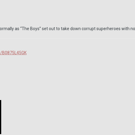
ormally as “The Boys” set out to take down corrupt superheroes with no mo
p/B0875L45GK