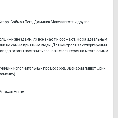
Старр, Саймон Пегг, Доминик Макеллиготт и другие.
оящими звездами. Их все знают и обожают. Но за идеальным
зни не самые приятные люди. Для контроля за супергероями
всегда готовы поставить зазнавшегося героя на место самым
 функции исполнительных продюсеров. Сценарий пишет Эрик
ремени»).
Amazon Prime.