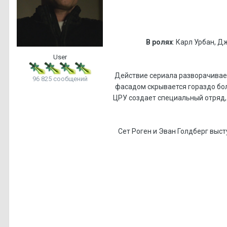
В ролях
: Карл Урбан, Д
User
Действие сериала разворачивает
96 825 сообщений
фасадом скрывается гораздо бол
ЦРУ создает специальный отряд,
Сет Роген и Эван Голдберг выс