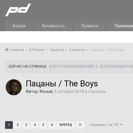
Форум
Активность
Правила
Премиу
Главная
Different
Таверна
Сериалы
Пацаны / The Boys
ВСЕГО ПОЛЬЗОВАТЕЛЕЙ: 2
(0 ПОЛЬЗОВАТЕЛЕ
СЕЙЧАС НА СТРАНИЦЕ
Пацаны / The Boys
Автор:
Keusar
,
5 октября 2018
в
Сериалы
Страница 1 из 197
1
2
3
4
5
6
ВПЕРЁД