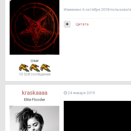
Изменено
6 октября 2018
пользовате
Цитата
User
10 328 сообщений
kraskaaaa
24 января 2019
Elite Flooder