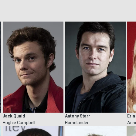
Antony Starr
Erin
Jack Quaid
Homelander
Anni
Hughie Campbell