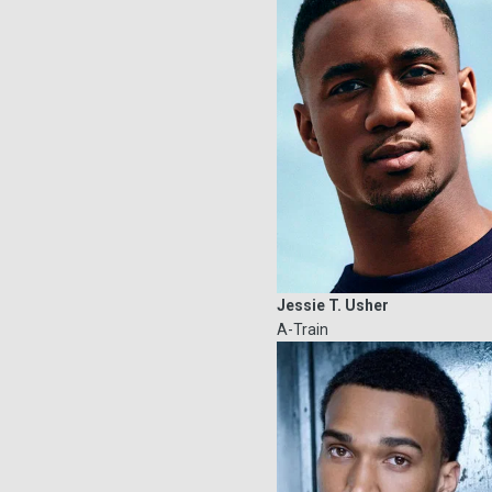
Jessie T. Usher
A-Train