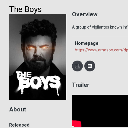
The Boys
Overview
A group of vigilantes known inf
Homepage
https://www.amazon.com/d
Trailer
About
Released