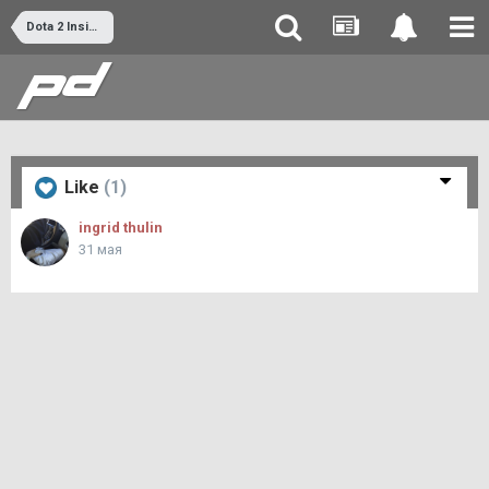
Dota 2 Inside
Like
(1)
ingrid thulin
31 мая