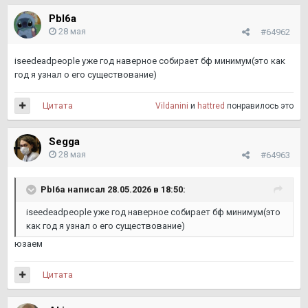
PbI6a
28 мая
#64962
iseedeadpeople уже год наверное собирает бф минимум(это как
год я узнал о его существование)
Цитата
Vildanini
и
hattred
понравилось это
Segga
28 мая
#64963
PbI6a
написал 28.05.2026 в 18:50:
iseedeadpeople уже год наверное собирает бф минимум(это
как год я узнал о его существование)
юзаем
Цитата