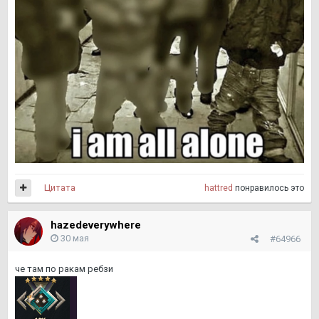
Цитата
hattred
понравилось это
hazedeverywhere
30 мая
#64966
че там по ракам ребзи