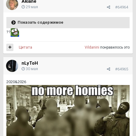
Akiane
29 мая
#64964
Показать содержимое
??
Цитата
Vildanini
понравилось это
nLyToH
30 мая
#64965
2020&2026