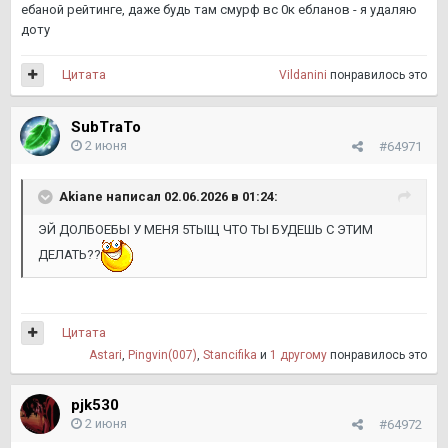
ебаной рейтинге, даже будь там смурф вс 0к ебланов - я удаляю
доту
Цитата
Vildanini
понравилось это
SubTraTo
2 июня
#64971
Akiane
написал 02.06.2026 в 01:24:
ЭЙ ДОЛБОЕБЫ У МЕНЯ 5ТЫЩ ЧТО ТЫ БУДЕШЬ С ЭТИМ
ДЕЛАТЬ??
Цитата
Astari
,
Pingvin(007)
,
Stancifika
и
1 другому
понравилось это
pjk530
2 июня
#64972