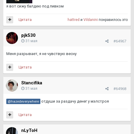
я вот сижу балдею под пивком
Цитата
hattred
и
Vildanini
понравилось это
pjk530
31 мая
#64967
Меня разрывает, я не чувствую весну
Цитата
Stancifika
31 мая
#64968
отдуши за раздачу денег у мэлстроя
@hazedeverywhere
Цитата
nLyToH