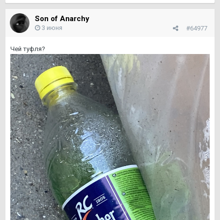
Son of Anarchy
3 июня
#64977
Чей туфля?