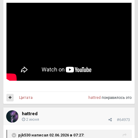
Цитата
hattred
понравилось это
hattred
2 июня
#64973
pjk530
написал 02.06.2026 в 07:27: