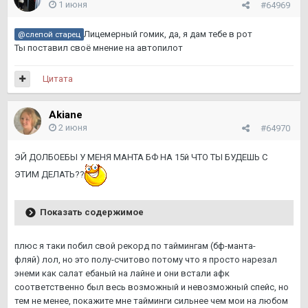
1 июня
#64969
Лицемерный гомик, да, я дам тебе в рот
@слепой старец
Ты поставил своё мнение на автопилот
Цитата
Akiane
2 июня
#64970
ЭЙ ДОЛБОЕБЫ У МЕНЯ МАНТА БФ НА 15й ЧТО ТЫ БУДЕШЬ С
ЭТИМ ДЕЛАТЬ??
Показать содержимое
плюс я таки побил свой рекорд по таймингам (бф-манта-
фляй) лол, но это полу-считово потому что я просто нарезал
энеми как салат ебаный на лайне и они встали афк
соответственно был весь возможный и невозможный спейс, но
тем не менее, покажите мне тайминги сильнее чем мои на любом