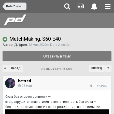
Dota 2 Inside
MatchMaking. S60 E40
Автор:
Дэфрэл
,
12 мая 2020
в
Dota 2 Inside
Ответить в тему
НАЗАД
ВПЕРЁД
Страница 3249 из 3265
hattred
28 мая
#64961
Сила без ответственности —
это разрушительная стихия; ответственность без силы —
бесплодное намерение. Их союз рождает истинное величие.