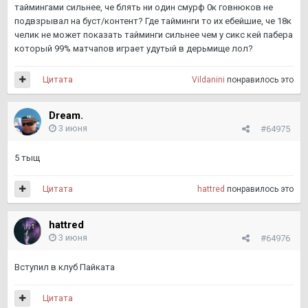
таймингами сильнее, че блять ни один смурф 0к говнюков не
подвзрывал на буст/контент? Где тайминги то их ебейшие, че 18к
челик не может показать тайминги сильнее чем у сикс кей пабера
который 99% матчапов играет удутый в дерьмище лол?
Цитата
Vildanini
понравилось это
Dream.
3 июня
#64975
5 тыщ
Цитата
hattred
понравилось это
hattred
3 июня
#64976
Вступил в клуб Пайката
Цитата