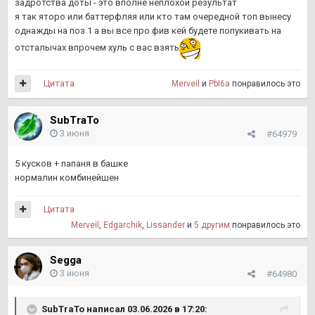
задротства доты - это вполне неплохой результат
я так яторо или баттерфляя или кто там очередной топ вынесу
однажды на поз 1 а вы все про фив кей будете попукивать на
отсталычах
впрочем хуль с вас взять
Цитата
Merveil
и
PbI6a
понравилось это
SubTraTo
3 июня
#64979
5 кусков + папаня в башке
нормалин комбинейшен
Цитата
Merveil
,
Edgarchik
,
Lissander
и
5 другим
понравилось это
Segga
3 июня
#64980
SubTraTo
написал 03.06.2026 в 17:20: