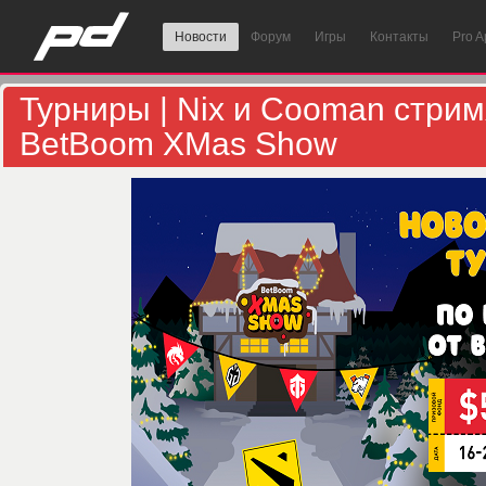
Новости
Форум
Игры
Контакты
Pro 
Турниры | Nix и Cooman стрим
BetBoom XMas Show