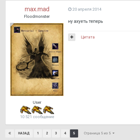
max.mad
20 апреля 2014
Floodmonster
ну ахуеть теперь
Цитата
User
10 521 сообщение
Страница 5 из 5
1
2
3
4
5
НАЗАД