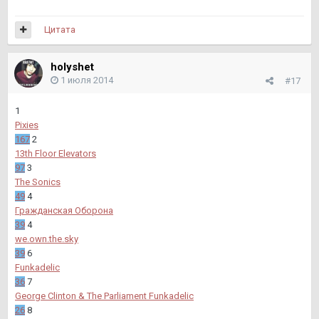
Цитата
holyshet
1 июля 2014
#17
1
Pixies
167
2
13th Floor Elevators
97
3
The Sonics
49
4
Гражданская Оборона
39
4
we.own.the.sky
39
6
Funkadelic
36
7
George Clinton & The Parliament Funkadelic
26
8