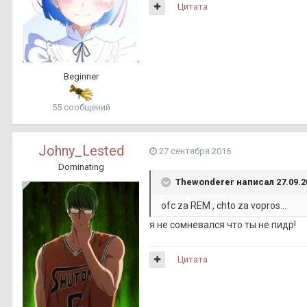
Цитата
Beginner
55 сообщений
Johny_Lested
27 сентября 2016
Dominating
Thewonderer написал 27.09.20
ofc za REM , chto za vopros...
я не сомневался что ты не пидр!
Цитата