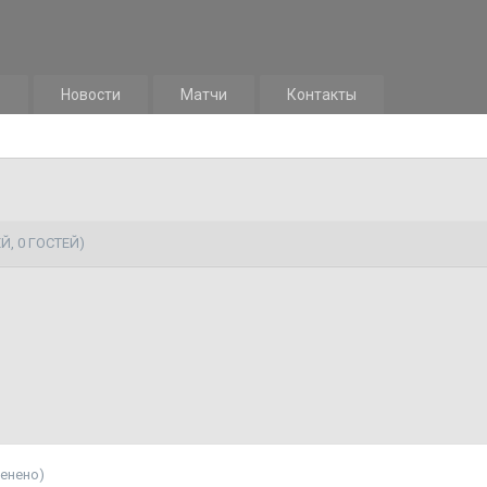
м
Новости
Матчи
Контакты
Й, 0 ГОСТЕЙ)
менено)