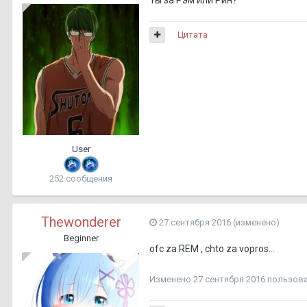
Ты за Рэм или Рин?
Цитата
User
252 сообщения
Thewonderer
27 сентября 2016
(изменено)
Beginner
ofc za REM , chto za vopros...
Изменено
27 сентября 2016
пользова