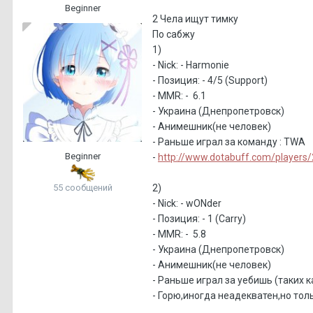
Beginner
2 Чела ищут тимку
По сабжу
1)
- Nick: - Harmonie
- Позиция: - 4/5 (Support)
- MMR: - 6.1
- Украина (Днепропетровск)
- Анимешник(не человек)
- Раньше играл за команду : TWA
Beginner
-
http://www.dotabuff.com/players
55 сообщений
2)
- Nick: - wONder
- Позиция: - 1 (Сarry)
- MMR: - 5.8
- Украина (Днепропетровск)
- Анимешник(не человек)
- Раньше играл за уебишь (таких к
- Горю,иногда неадекватен,но тол