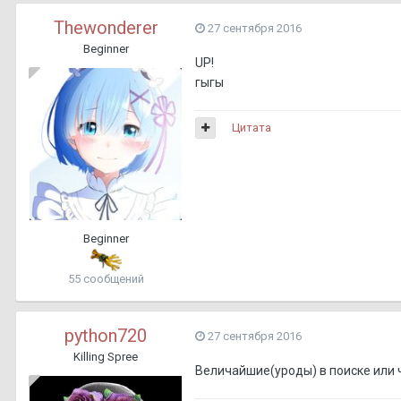
Thewonderer
27 сентября 2016
Beginner
UP!
гыгы
Цитата
Beginner
55 сообщений
python720
27 сентября 2016
Killing Spree
Величайшие(уроды) в поиске или 