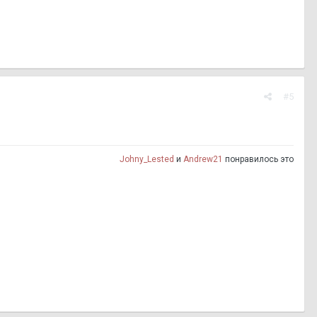
#5
Johny_Lested
и
Andrew21
понравилось это