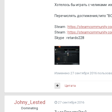
Хотелось бы играть с челиками и
Перечислять достижения,типо "В
Steam :
https://steamcommunity.c
Steam :
https://steamcommunity.co
Skype : retardo228
Изменено
27 сентября 2016
пользова
Цитата
Johny_Lested
27 сентября 2016
Dominating