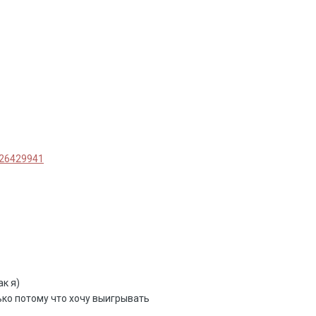
/26429941
ак я)
ько потому что хочу выигрывать