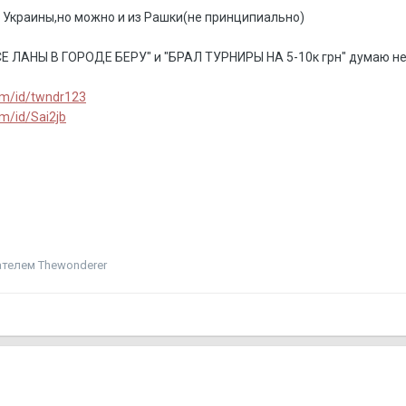
з Украины,но можно и из Рашки(не принципиально)
СЕ ЛАНЫ В ГОРОДЕ БЕРУ" и "БРАЛ ТУРНИРЫ НА 5-10к грн" думаю н
om/id/twndr123
m/id/Sai2jb
телем Thewonderer