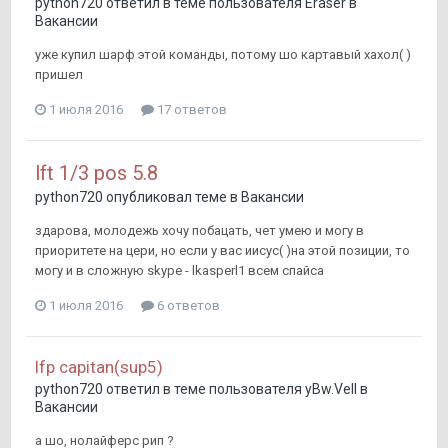
python720
ответил в теме пользователя
Eraser
в
Вакансии
уже купил шарф этой команды, потому шо картавый хахол( )
пришел
1 июля 2016
17 ответов
lft 1/3 pos 5.8
python720
опубликовал теме в
Вакансии
здарова, молодежь хочу побацать, чет умею и могу в
приоритете на цери, но если у вас иисус( )на этой позиции, то
могу и в сложную skype - lkasperl1 всем спайса
1 июля 2016
6 ответов
lfp capitan(sup5)
python720
ответил в теме пользователя
yBw.Vell
в
Вакансии
а шо, нолайферс рип ?