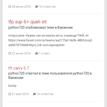
28 июня 2016
10 ответов
lfp sup 6+ quali int
python720
опубликовал теме в
Вакансии
попросили. Нужен сап на квалы инта, команда TWA, 6+
https://www.faceit.com/ru/teams/aa2175af-9a5b-4805-bca2-
a96075f73668 https://vk.com/epinephrin
22 июня 2016
1 ответ
lft carry 5.7
python720
ответил в теме пользователя
python720
в
Вакансии
bump
21 мая 2016
16 ответов