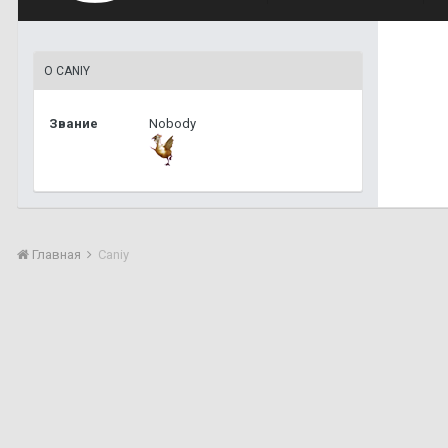
О CANIY
Звание
Nobody
Главная
Caniy