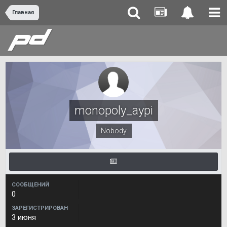
Главная
monopoly_aypi
Nobody
СООБЩЕНИЙ
0
ЗАРЕГИСТРИРОВАН
3 июня