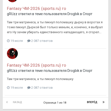
Fantasy ЧМ-2026 (sports.ru) го
gRUzz
ответил в теме пользователя
Drogbik
в
Спорт
Там три матринеса, а ты пикнул поломашку дырку в воротах я
тоже пикнул Дыркой был только меньян, и, конечно, я выбрал
его Ну зачем убирать единственного нападающего, я сгорел...
19 июля
2 087 ответов
Fantasy ЧМ-2026 (sports.ru) го
gRUzz
ответил в теме пользователя
Drogbik
в
Спорт
Там три матринеса, а ты пикнул поломашку
19 июля
2 087 ответов
НАЗАД
ВПЕРЁД
Страница 1 из 18