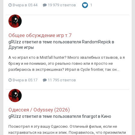
Вчера в 05:44
19 979 ответов
1
Общее обсуждение игр т.7
gRUzz
ответил в теме пользователя
RandomRepick
в
Другие игры
А чо играл кто в Mistfall hunter? Много хвалебных отзывов, а я
брожу и не понимаю, это реально говно или я просто не
разбираюсь в экстрекшенах? Играл в Cycle frontier, так он...
Вчера в 05:17
11 795 ответов
Одиссея / Odyssey (2026)
gRUzz
ответил в теме пользователя
finargot
в
Кино
Посмотрел я эту вашу Одиссею. Отличный фильм, если не
настраиваться на экшон и эпик. Понравилось, что приземлили