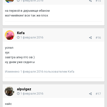
1 февраля 2016
#15
на первой в дерьмище ебаном
матчмейкинг все так же плох
Kefa
1 февраля 2016
#16
успел
хух
завтра апну птс ов )
ну днем уже седня ы
Изменено
1 февраля 2016
пользователем Kefa
alpulgaz
1 февраля 2016
#17
найс