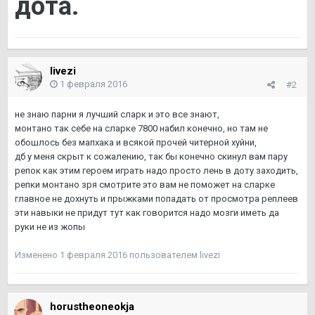
дота.
livezi
1 февраля 2016
#2
не знаю парни я лучший сларк и это все знают,
монтано так себе на сларке 7800 набил конечно, но там не
обошлось без мапхака и всякой прочей читерной хуйни,
дб у меня скрыт к сожалению, так бы конечно скинул вам пару
репок как этим героем играть надо просто лень в доту заходить,
репки монтано зря смотрите это вам не поможет на сларке
главное не дохнуть и прыжками попадать от просмотра реплеев
эти навыки не придут тут как говорится надо мозги иметь да
руки не из жопы
Изменено
1 февраля 2016
пользователем livezi
horustheoneokja