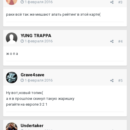
1 февраля 2016
#3
раки всё так же мешают апать рейтинг в этой карте(
YUNG TRAPPA
1 февраля 2016
#4
ж о п а
Grave4save
1 февраля 2016
#5
Ну вот,новый топик(
а я в прошлом скинул такую жаришку
регайте на европе 3 2 1
Undertaker