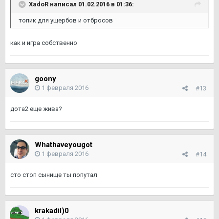
XadoR написал 01.02.2016 в 01:36:
топик для ущербов и отбросов
как и игра собственно
goony
1 февраля 2016
#13
дота2 еще жива?
Whathaveyougot
1 февраля 2016
#14
сто стоп сынище ты попутал
krakadil)0