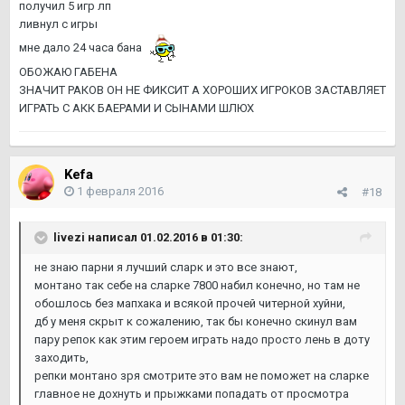
получил 5 игр лп
ливнул с игры
мне дало 24 часа бана
ОБОЖАЮ ГАБЕНА
ЗНАЧИТ РАКОВ ОН НЕ ФИКСИТ А ХОРОШИХ ИГРОКОВ ЗАСТАВЛЯЕТ
ИГРАТЬ С АКК БАЕРАМИ И СЫНАМИ ШЛЮХ
Kefa
1 февраля 2016
#18
livezi написал 01.02.2016 в 01:30:
не знаю парни я лучший сларк и это все знают,
монтано так себе на сларке 7800 набил конечно, но там не
обошлось без мапхака и всякой прочей читерной хуйни,
дб у меня скрыт к сожалению, так бы конечно скинул вам
пару репок как этим героем играть надо просто лень в доту
заходить,
репки монтано зря смотрите это вам не поможет на сларке
главное не дохнуть и прыжками попадать от просмотра