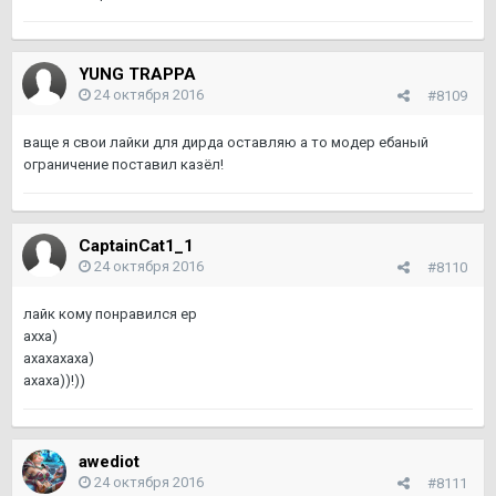
YUNG TRAPPA
24 октября 2016
#8109
ваще я свои лайки для дирда оставляю а то модер ебаный
ограничение поставил казёл!
CaptainCat1_1
24 октября 2016
#8110
лайк кому понравился ep
ахха)
ахахахаха)
ахаха))!))
awediot
24 октября 2016
#8111