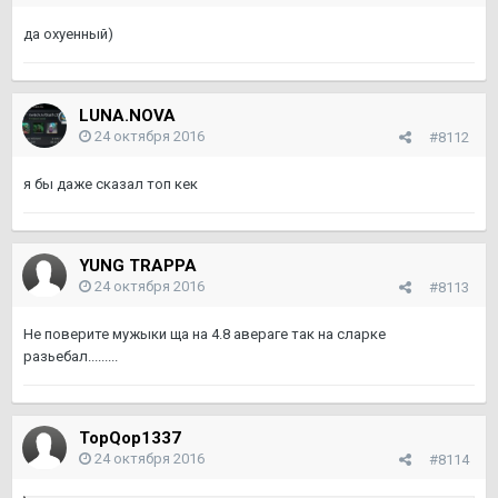
да охуенный)
LUNA.NOVA
24 октября 2016
#8112
я бы даже сказал топ кек
YUNG TRAPPA
24 октября 2016
#8113
Не поверите мужыки ща на 4.8 авераге так на сларке
разьебал.........
TopQop1337
24 октября 2016
#8114