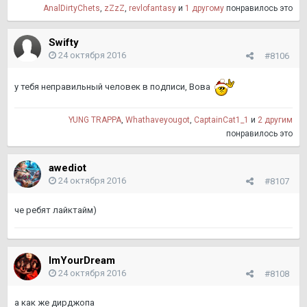
AnalDirtyChets
,
zZzZ
,
revlofantasy
и
1 другому
понравилось это
Swifty
24 октября 2016
#8106
у тебя неправильный человек в подписи, Вова
YUNG TRAPPA
,
Whathaveyougot
,
CaptainCat1_1
и
2 другим
понравилось это
awediot
24 октября 2016
#8107
че ребят лайктайм)
ImYourDream
24 октября 2016
#8108
а как же дирджопа