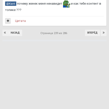
почему женек меня ненавидит
и как тебе контент в
@Kant
топике ???
Цитата
НАЗАД
ВПЕРЁД
Страница 239 из 286
Присоединяйтесь к обсуждению
Вы можете опубликовать сообщение сейчас, а
зарегистрироваться позже. Если у вас есть аккаунт,
войдите в
него
для написания от своего имени.
Ответить в тему...
Подписчики
6