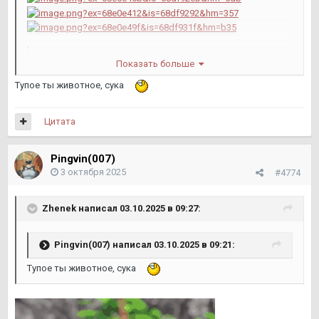
Zhenek
написал 03.10.2025 в 09:18:
Показать больше
@Kant
Тупое ты животное, сука
Цитата
Pingvin(007)
3 октября 2025
#4774
Zhenek
написал 03.10.2025 в 09:27:
Pingvin(007)
написал 03.10.2025 в 09:21:
Тупое ты животное, сука