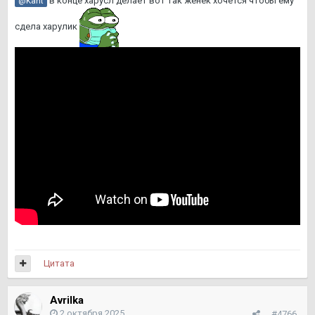
в конце харусл делает вот так женек хочется чтобы ему
@Kant
сдела харулик
Цитата
Avrilka
2 октября 2025
#4766