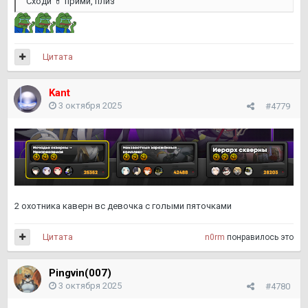
Сходи
💊
прими, плиз
Цитата
Kant
3 октября 2025
#4779
2 охотника каверн вс девочка с голыми пяточками
Цитата
n0rm
понравилось это
Pingvin(007)
3 октября 2025
#4780