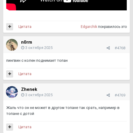
Цитата
Edgarchik
понравилось это
n0rm
3 октября 2025
#4768
пингвин с колен поднимает топан
Цитата
Zhenek
3 октября 2025
#4769
Жаль что он не может в другом топане так срать, например в
топане с дотой
Цитата