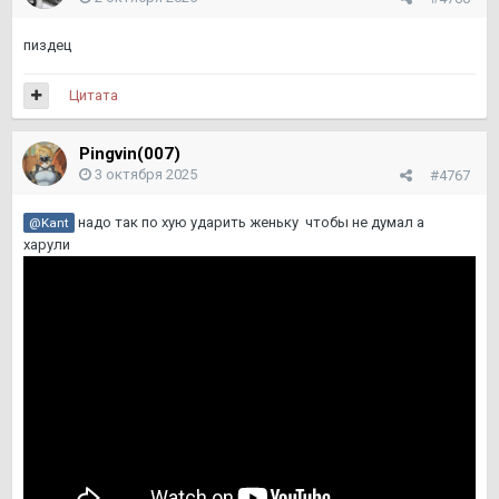
пиздец
Цитата
Pingvin(007)
3 октября 2025
#4767
надо так по хую ударить женьку чтобы не думал а
@Kant
харули