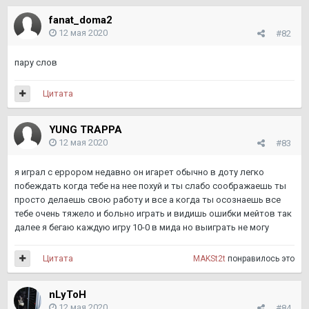
fanat_doma2
12 мая 2020
#82
пару слов
Цитата
YUNG TRAPPA
12 мая 2020
#83
я играл с еррором недавно он игарет обычно в доту легко
побеждать когда тебе на нее похуй и ты слабо соображаешь ты
просто делаешь свою работу и все а когда ты осознаешь все
тебе очень тяжело и больно играть и видишь ошибки мейтов так
далее я бегаю каждую игру 10-0 в мида но выиграть не могу
Цитата
MAKSt2t
понравилось это
nLyToH
12 мая 2020
#84