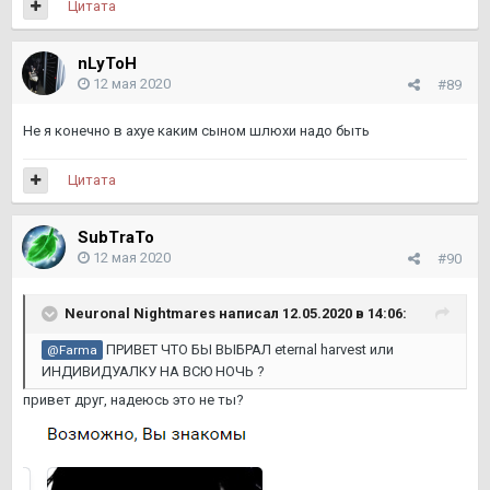
Цитата
nLyToH
12 мая 2020
#89
Не я конечно в ахуе каким сыном шлюхи надо быть
Цитата
SubTraTo
12 мая 2020
#90
Neuronal Nightmares
написал 12.05.2020 в 14:06:
ПРИВЕТ ЧТО БЫ ВЫБРАЛ eternal harvest или
@Farma
ИНДИВИДУАЛКУ НА ВСЮ НОЧЬ ?
привет друг, надеюсь это не ты?