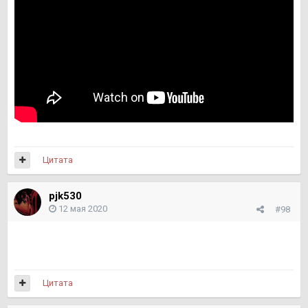
Цитата
pjk530
12 мая 2020
#98
Цитата