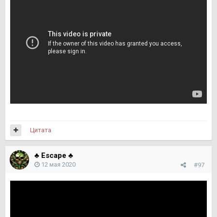
Цитата
♣ Escape ♣
12 мая 2020
#97