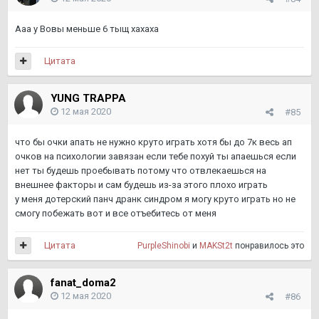
Ааа у Вовы меньше 6 тыщ хахаха
Цитата
YUNG TRAPPA
12 мая 2020
#85
что бы очки апать не нужно круто играть хотя бы до 7к весь ап
очков на психологии завязан если тебе похуй ты апаешься если
нет ты будешь проебывать потому что отвлекаешься на
внешнее факторы и сам будешь из-за этого плохо играть
у меня дотерский панч дранк синдром я могу круто играть но не
смогу побежать вот и все отъебитесь от меня
Цитата
PurpleShinobi
и
MAKSt2t
понравилось это
fanat_doma2
12 мая 2020
#86