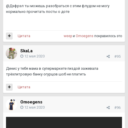
@Дэфрэл ты можешь разобраться с этим флудом не могу
нормально прочитать посты о доте
Цитата
weep
и
Omoegens
понравилось это
SkaLa
12 мая 2020
#95
Денис у тебя мама в супермаркете пиздой зажевала
трёхлитровую банку огурцов шоб не платить
Цитата
Omoegens
12 мая 2020
#96