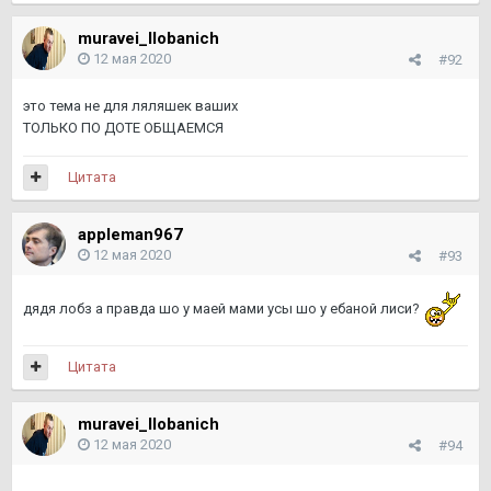
muravei_llobanich
12 мая 2020
#92
это тема не для ляляшек ваших
ТОЛЬКО ПО ДОТЕ ОБЩАЕМСЯ
Цитата
appleman967
12 мая 2020
#93
дядя лобз а правда шо у маей мами усы шо у ебаной лиси?
Цитата
muravei_llobanich
12 мая 2020
#94