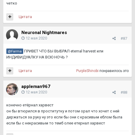
четко
Цитата
Neuronal Nightmares
12 мая 2020
#87
ПРИВЕТ ЧТО БЫ ВЫБРАЛ eternal harvest или
@Farma
ИНДИВИДУАЛКУ НА ВСЮ НОЧЬ ?
Цитата
PurpleShinobi
понравилось это
appleman967
12 мая 2020
#88
конечно етёрнал харвест
он бы втюрился в проститутку и потом орал что хочет с ней
держаться за руку ну это если бы они с красивым еблом была
если бы с некрасивым то темб олее етернал харвест