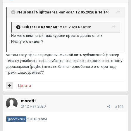
Neuronal Nightmares
написал 12.05.2020 в 14:14:
SubTraTo
написал 12.05.2020 в 14:13:
Не мы с ним на финдах курили просто давно очень
Инсту его видел ?
че там тату сфа на предплечье какой нить чубзик злой фонкер
типа ну улыбочка такая зубастая канеки кен с кровью за голову
держащиеся (psyho) плкаты блича чернобелого в стори под
треки шадоурейза??
Цитата
moretti
12 мая 2020
#106
сын шлюхи
@boreveris