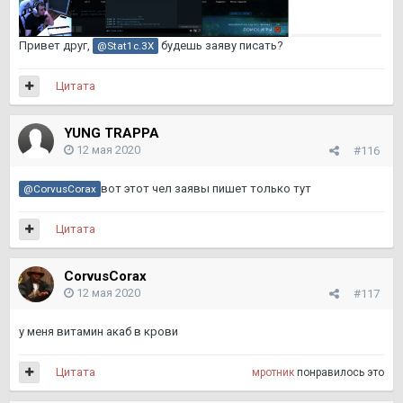
Привет друг,
будешь заяву писать?
@Stat1c.3X
Цитата
YUNG TRAPPA
12 мая 2020
#116
вот этот чел заявы пишет только тут
@CorvusCorax
Цитата
CorvusCorax
12 мая 2020
#117
у меня витамин акаб в крови
Цитата
мротник
понравилось это