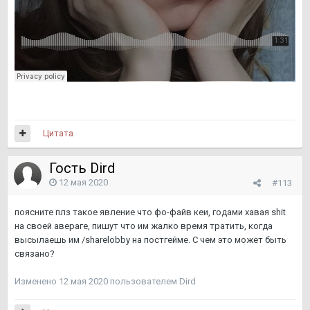
Цитата
Гость Dird
12 мая 2020
#113
поясните плз такое явление что фо-файв кеи, годами хавая shit
на своей авераге, пишут что им жалко время тратить, когда
высылаешь им /sharelobby на постгейме. С чем это может быть
связано?
Изменено
12 мая 2020
пользователем Dird