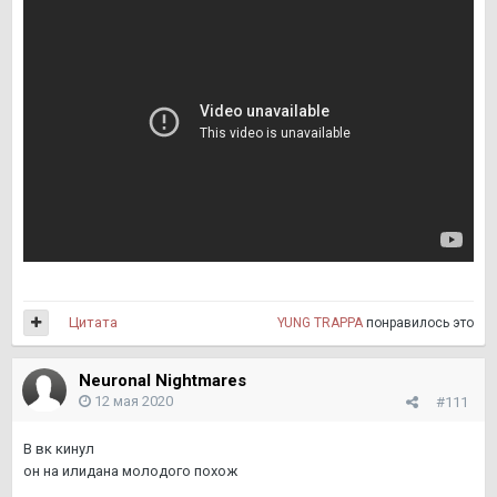
Цитата
YUNG TRAPPA
понравилось это
Neuronal Nightmares
12 мая 2020
#111
В вк кинул
он на илидана молодого похож