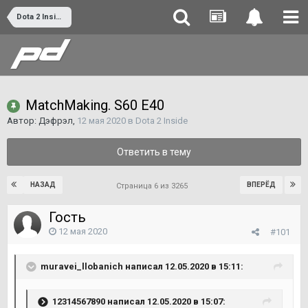
Dota 2 Inside
MatchMaking. S60 E40
Автор:
Дэфрэл
,
12 мая 2020
в
Dota 2 Inside
Ответить в тему
НАЗАД
ВПЕРЁД
Страница 6 из 3265
Гость
12 мая 2020
#101
muravei_llobanich
написал 12.05.2020 в 15:11:
12314567890
написал 12.05.2020 в 15:07: