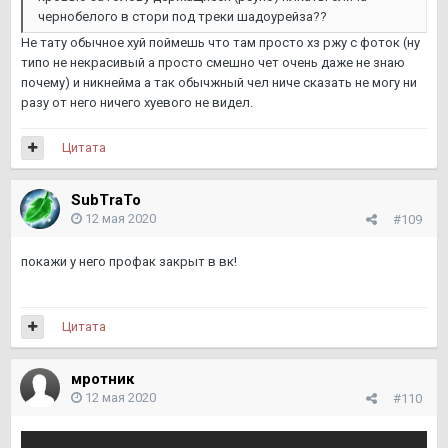
чернобелого в стори под треки шадоурейза??
Не тату обычное хуй поймешь что там просто хз ржу с фоток (ну
типо не некрасивый а просто смешно чет очень даже не знаю
почему) и никнейма а так обычжный чел ниче сказать не могу ни
разу от него ничего хуевого не видел.
Цитата
SubTraTo
12 мая 2020
#109
покажи у него профак закрыт в вк!
Цитата
мротник
12 мая 2020
#110