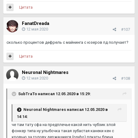
Цитата
FanatDreada
12 мая 2020
#107
сколько процентов дефрель с майнинга с юзеров пд получает?
Цитата
Neuronal Nightmares
12 мая 2020
#108
SubTraTo
написал 12.05.2020 в 15:29:
Neuronal Nightmares
написал 12.05.2020 в
14:14:
че там тату сфа на предплечье какой нить чубзик злой
фонкер типа ну улыбочка такая зубастая канеки кен с
кровью за голову держащиеся (psyho) плкаты блича