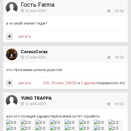
Гость Farma
12 мая 2020
#118
а чо акаб значит гадж?
Цитата
CorvusCorax
12 мая 2020
#119
что твоя мама шлюха ушастая
Цитата
530
,
Chosen
,
ZAVOD
и
3 другим
понравилось это
YUNG TRAPPA
12 мая 2020
#120
ало это полиция здравствуйте меня хотят ограбить