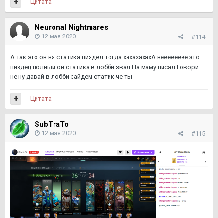
Цитата
Neuronal Nightmares
12 мая 2020
#114
А так это он на статика пиздел тогда хахахахахА нееееееее это
пиздец полный он статика в лобби звал На маму писал Говорит
не ну давай в лобби зайдем статик че ты
Цитата
SubTraTo
12 мая 2020
#115