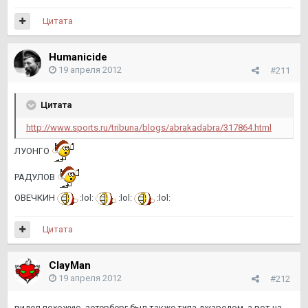
Цитата
Humanicide
19 апреля 2012
#211
Цитата
http://www.sports.ru/tribuna/blogs/abrakadabra/317864.html
ЛУОНГО
РАДУЛОВ
ОВЕЧКИН
:lol:
:lol:
:lol:
Цитата
ClayMan
19 апреля 2012
#212
видел похожую, зетерберг был также типа джаредом, а вот на