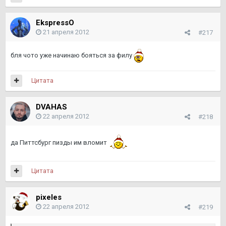
EkspressO
21 апреля 2012
#217
бля чото уже начинаю бояться за филу
Цитата
DVAHAS
22 апреля 2012
#218
да Питтсбург пизды им вломит
Цитата
pixeles
22 апреля 2012
#219