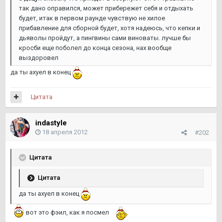
так дано оправился, может прибережет себя и отдыхать
будет, итак в первом раунде чувствую не хилое
прибавление для сборной будет, хотя надеюсь, что кепки и
дьяволы пройдут, а пингвины сами виноваты. лучше бы
кросби еще поболел до конца сезона, нах вообще
выздоровел
да ты ахуел в конец
Цитата
indastyle
18 апреля 2012
#202
Цитата
Цитата
да ты ахуел в конец
вот это фэил, как я посмел