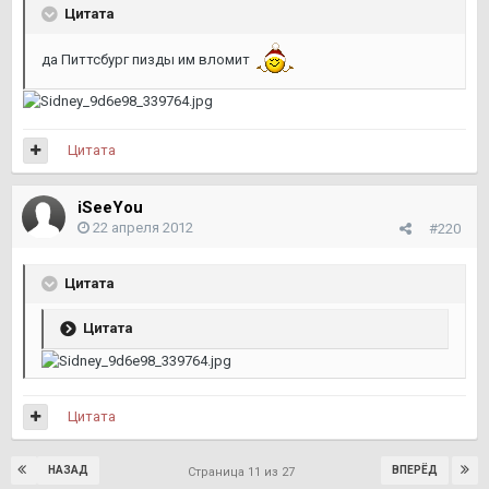
Цитата
да Питтсбург пизды им вломит
Цитата
iSeeYou
22 апреля 2012
#220
Цитата
Цитата
Цитата
НАЗАД
ВПЕРЁД
Страница 11 из 27