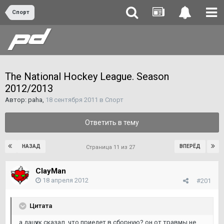
Спорт
The National Hockey League. Season
2012/2013
Автор:
paha
,
18 сентября 2011
в
Спорт
Ответить в тему
НАЗАД
ВПЕРЁД
Страница 11 из 27
ClayMan
18 апреля 2012
#201
Цитата
а дац
у
к сказал, что приедет в сборную? он от травмы не