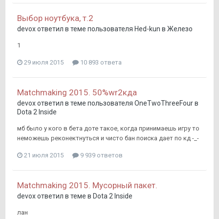
Выбор ноутбука, т.2
devox
ответил в теме пользователя
Hed-kun
в
Железо
1
29 июля 2015
10 893 ответа
Matchmaking 2015. 50%wr2кда
devox
ответил в теме пользователя
OneTwoThreeFour
в
Dota 2 Inside
мб было у кого в бета доте такое, когда принимаешь игру то
неможешь реконектнуться и чисто бан поиска дает по кд -_-
21 июля 2015
9 939 ответов
Matchmaking 2015. Мусорный пакет.
devox
ответил в теме в
Dota 2 Inside
лан