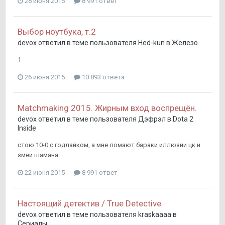
28 июня 2015
8 991 ответ
Выбор ноутбука, т.2
devox
ответил в теме пользователя
Hed-kun
в
Железо
1
26 июня 2015
10 893 ответа
Matchmaking 2015. Жирным вход воспрещён.
devox
ответил в теме пользователя
Дэфрэл
в
Dota 2
Inside
стою 10-0 с годлайком, а мне ломают бараки иллюзии цк и
змеи шамана
22 июня 2015
8 991 ответ
Настоящий детектив / True Detective
devox
ответил в теме пользователя
kraskaaaa
в
Сериалы