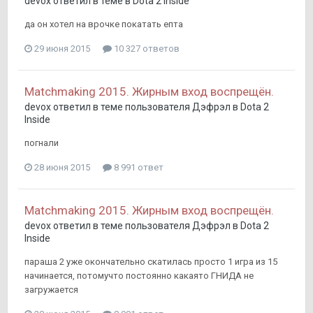
devox
ответил в теме в
Dota 2 Inside
да он хотел на врочке покатать епта
29 июня 2015
10 327 ответов
Matchmaking 2015. Жирным вход воспрещён.
devox
ответил в теме пользователя
Дэфрэл
в
Dota 2
Inside
погнали
28 июня 2015
8 991 ответ
Matchmaking 2015. Жирным вход воспрещён.
devox
ответил в теме пользователя
Дэфрэл
в
Dota 2
Inside
параша 2 уже окончательно скатилась просто 1 игра из 15
начинается, потомучто постоянно какаято ГНИДА не
загружается