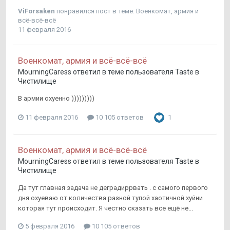
ViForsaken
понравился пост в теме:
Военкомат, армия и
всё-всё-всё
11 февраля 2016
Военкомат, армия и всё-всё-всё
MourningCaress
ответил в теме пользователя
Taste
в
Чистилище
В армии охуенно )))))))))
11 февраля 2016
10 105 ответов
1
Военкомат, армия и всё-всё-всё
MourningCaress
ответил в теме пользователя
Taste
в
Чистилище
Да тут главная задача не деградиррвать . с самого первого
дня охуеваю от количества разной тупой хаотичной хуйни
которая тут происходит. Я честно сказать все ещё не...
5 февраля 2016
10 105 ответов