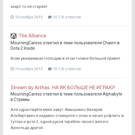
азарт то не стареет
10 ноября 2015
10 176 ответов
The Alliance
MourningCaress
ответил в теме пользователя
Chasm
в
Dota 2 Inside
Всем уважаемым господам в этом топике большой привет
10 ноября 2015
10 176 ответов
Stream by Arthas. НА ВК БОЛЬШЕ НЕ ИГРАЮ!
MourningCaress
ответил в теме пользователя
Alphabyte
в
Стримы
Алё здраствуйте меня завут Жмышенко Валерий
Альбертавич я недавно откинулся с зоны и начал рофлить в
тутлах и доте 2, одной рукой тереблю своего вялого
Арнольда другой...