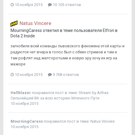
10 ноября 2015
10 105 ответов
Natus Vincere
MourningCaress
ответил в теме пользователя
Elfron
в
Dota 2 Inside
загнобили всей команды львовского феномена этой карты и
радуются чет вчера в голос был с обеих стримов и там и
там рофлят над желторотыми и новую эру хочу их игр на
мажоре
10 ноября 2015
9 768 ответов
Hellblazer
понравился пост в теме:
Stream by Arthas.
Сильнейший ВК за всю историю Млечного Пути
10 ноября 2015
MourningCaress
понравился пост в теме:
Natus Vincere
10 ноября 2015