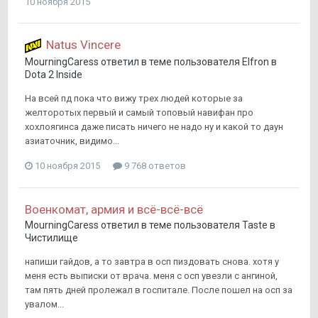
10 ноября 2015
Natus Vincere
MourningCaress
ответил в теме пользователя
Elfron
в
Dota 2 Inside
На всей пд пока что вижу трех людей которые за
желторотых первый и самый топовый навифан про
хохлоягинса даже писать ничего не надо ну и какой то даун
азиаточник, видимо...
10 ноября 2015
9 768 ответов
Военкомат, армия и всё-всё-всё
MourningCaress
ответил в теме пользователя
Taste
в
Чистилище
напиши гайдов, а то завтра в осп пиздовать снова. хотя у
меня есть выписки от врача. меня с осп увезли с ангиной,
там пять дней пролежал в госпитале. После пошел на осп за
увалом...