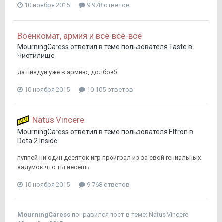
10 ноября 2015
9 978 ответов
Военкомат, армия и всё-всё-всё
MourningCaress
ответил в теме пользователя
Taste
в
Чистилище
да пиздуй уже в армию, долбоеб
10 ноября 2015
10 105 ответов
Natus Vincere
MourningCaress
ответил в теме пользователя
Elfron
в
Dota 2 Inside
пуппей ни один десяток игр проиграл из за свой гениальных
задумок что ты несешь
10 ноября 2015
9 768 ответов
MourningCaress
понравился пост в теме:
Natus Vincere