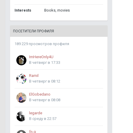
Interests
Books, movies
ПОСЕТИТЕЛИ ПРОФИЛЯ
189 229 просмотров профиля
ImHereOnly4U
В четверг в 17:33
Ramil
В четверг в 08:12
ElGobedano
В четверг в 08:08
legarde
В среду в 22:57
fn.q