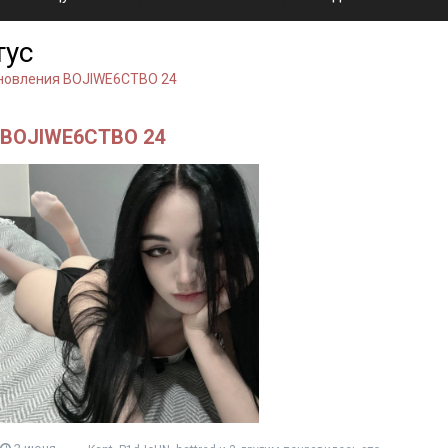
тус
новления BOJlWE6CTBO 24
BOJlWE6CTBO 24