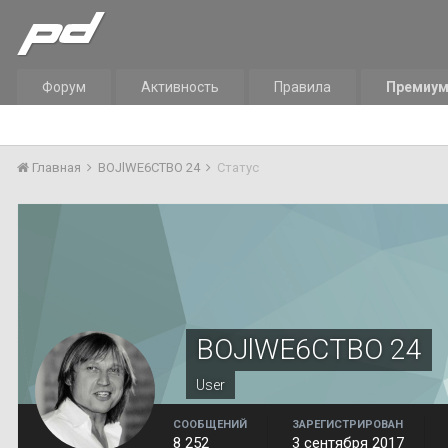
Форум
Активность
Правила
Премиу
Главная
BOJlWE6CTBO 24
Статус
BOJlWE6CTBO 24
User
СООБЩЕНИЙ
ЗАРЕГИСТРИРОВАН
8 252
3 сентября 2017