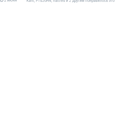
2 июня
Kant
,
P1dJoHN
,
hattred
и
2 другим
понравилось это