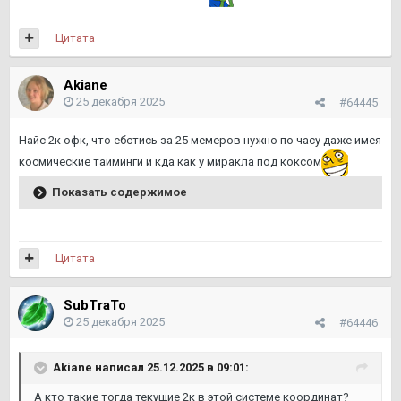
Цитата
Akiane
25 декабря 2025
#64445
Найс 2к офк, что ебстись за 25 мемеров нужно по часу даже имея
космические тайминги и кда как у миракла под коксом
Показать содержимое
Цитата
SubTraTo
25 декабря 2025
#64446
Akiane
написал 25.12.2025 в 09:01:
А кто такие тогда текущие 2к в этой системе координат?