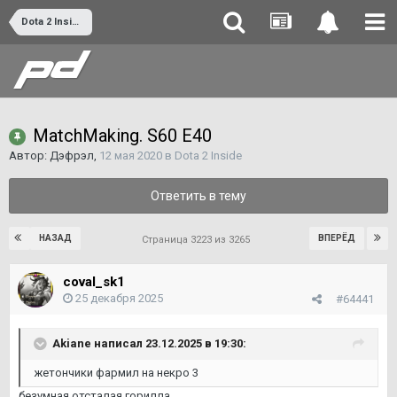
Dota 2 Inside
MatchMaking. S60 E40
Автор:
Дэфрэл
,
12 мая 2020
в
Dota 2 Inside
Ответить в тему
НАЗАД
ВПЕРЁД
Страница 3223 из 3265
coval_sk1
25 декабря 2025
#64441
Akiane
написал 23.12.2025 в 19:30:
жетончики фармил на некро 3
безумная отсталая горилла