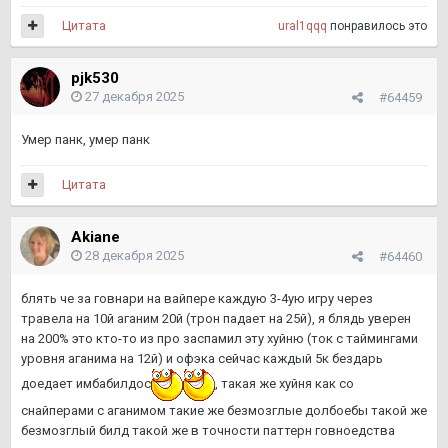
Цитата
ural1qqq
понравилось это
pjk530
27 декабря 2025
#64459
Умер панк, умер панк
Цитата
Akiane
28 декабря 2025
#64460
блять че за говнари на вайпере каждую 3-4ую игру через
травела на 10й аганим 20й (трон падает на 25й), я блядь уверен
на 200% это кто-то из про заспамил эту хуйню (ток с таймингами
уровня аганима на 12й) и офэка сейчас каждый 5к бездарь
доедает имбабилдос
, такая же хуйня как со
снайперами с аганимом такие же безмозглые долбоебы такой же
безмозглый билд такой же в точности паттерн говноедства