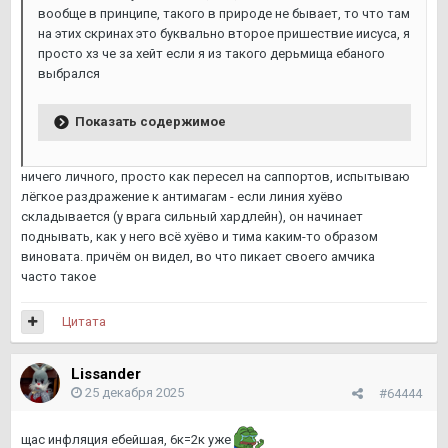
вообще в принципе, такого в природе не бывает, то что там
на этих скринах это буквально второе пришествие иисуса, я
просто хз че за хейт если я из такого дерьмища ебаного
выбрался
Показать содержимое
ничего личного, просто как пересел на саппортов, испытываю
лёгкое раздражение к антимагам - если линия хуёво
складывается (у врага сильный хардлейн), он начинает
поднывать, как у него всё хуёво и тима каким-то образом
виновата. причём он видел, во что пикает своего амчика
часто такое
Цитата
Lissander
25 декабря 2025
#64444
щас инфляция ебейшая, 6к=2к уже