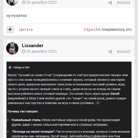
26 декабря 2025
#64454
ну понятно
Цитата
Edgarchik
понравилось это
Lissander
26 декабря 2025
#64455