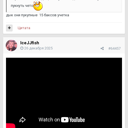
пукнуть чето
дык они пукупные 15 баксов учетка
Цитата
IceJJfish
26 декабря 2025
#64457