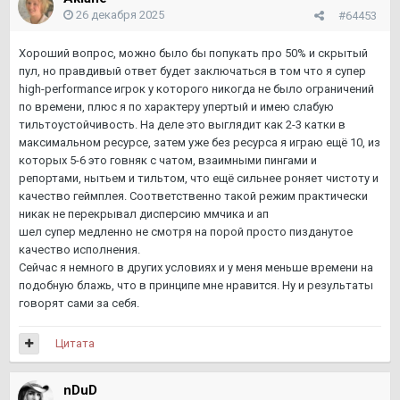
26 декабря 2025
#64453
Хороший вопрос, можно было бы попукать про 50% и скрытый
пул, но правдивый ответ будет заключаться в том что я супер
high-performance игрок у которого никогда не было ограничений
по времени, плюс я по характеру упертый и имею слабую
тильтоустойчивость. На деле это выглядит как 2-3 катки в
максимальном ресурсе, затем уже без ресурса я играю ещё 10, из
которых 5-6 это говняк с чатом, взаимными пингами и
репортами, нытьем и тильтом, что ещё сильнее роняет чистоту и
качество геймплея. Соответственно такой режим практически
никак не перекрывал дисперсию ммчика и ап
шел супер медленно не смотря на порой просто пизданутое
качество исполнения.
Сейчас я немного в других условиях и у меня меньше времени на
подобную блажь, что в принципе мне нравится. Ну и результаты
говорят сами за себя.
Цитата
nDuD