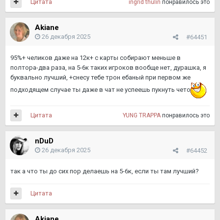
Цитата
ingrid thulin
понравилось это
Akiane
26 декабря 2025
#64451
95%+ челиков даже на 12к+ с карты собирают меньше в
полтора-два раза, на 5-6к таких игроков вообще нет, дурашка, я
буквально лучший, +снесу тебе трон ебаный при первом же
подходящем случае ты даже в чат не успеешь пукнуть чето
Цитата
YUNG TRAPPA
понравилось это
nDuD
26 декабря 2025
#64452
так а что ты до сих пор делаешь на 5-6к, если ты там лучший?
Цитата
Akiane