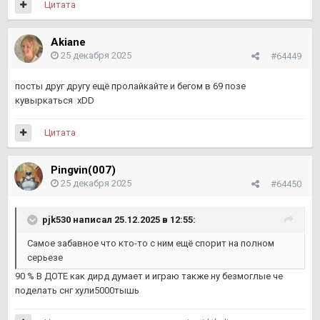
Цитата
Akiane
25 декабря 2025
#64449
посты друг другу ещё пролайкайте и бегом в 69 позе
кувыркаться xDD
Цитата
Pingvin(007)
25 декабря 2025
#64450
pjk530
написал 25.12.2025 в 12:55:
Самое забавное что кто-то с ним ещё спорит на полном
серьезе
90 % В ДОТЕ как дирд думает и играю также ну безмоглые че
поделать снг хули5000тышь