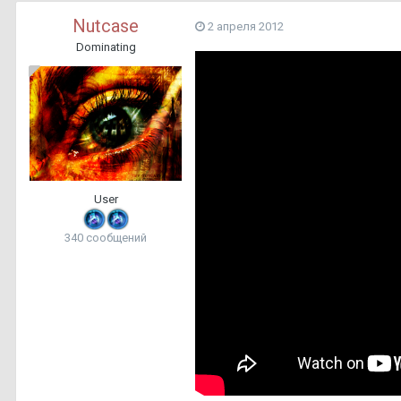
Nutcase
2 апреля 2012
Dominating
User
340 сообщений