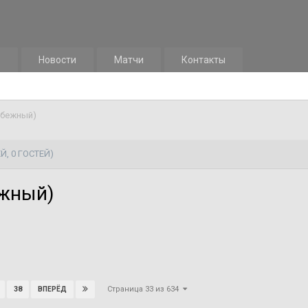
м
Новости
Матчи
Контакты
убежный)
Й, 0 ГОСТЕЙ)
ежный)
Страница 33 из 634
38
ВПЕРЁД