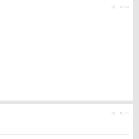
#644
#645