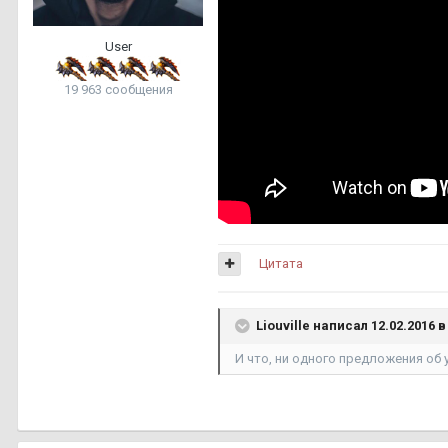
User
19 963 сообщения
Цитата
Liouville написал 12.02.2016 в 
И что, ни одного предложения об 