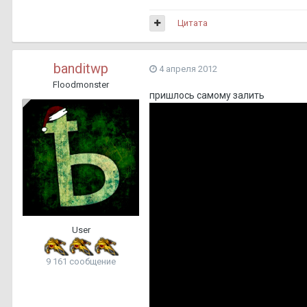
Цитата
banditwp
4 апреля 2012
Floodmonster
пришлось самому залить
User
9 161 сообщение