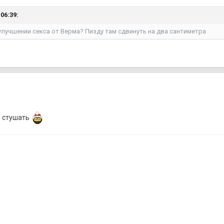
06:39:
улучшении секса от Верма? Пизду там сдвинуть на два сантиметра
л стушать