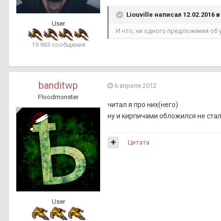
Liouville написал 12.02.2016 в 
User
И что, ни одного предложения об 
19 963 сообщения
banditwp
6 апреля 2012
Floodmonster
читал я про них(него)
ну и кирпичами обложился не ста
Цитата
User