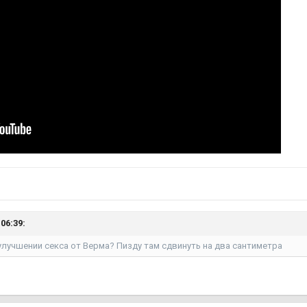
06:39:
улучшении секса от Верма? Пизду там сдвинуть на два сантиметра