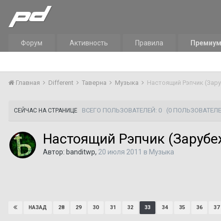
Форум
Активность
Правила
Премиу
Главная
Different
Таверна
Музыка
Настоящий Рэпчик (Зар
ВСЕГО ПОЛЬЗОВАТЕЛЕЙ: 0
(0 ПОЛЬЗОВАТЕЛЕ
СЕЙЧАС НА СТРАНИЦЕ
Настоящий Рэпчик (Заруб
Автор:
banditwp
,
20 июля 2011
в
Музыка
28
29
30
31
32
33
34
35
36
37
НАЗАД