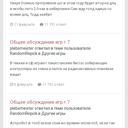
Нихуя Осенью прогревали шо в этом году будет второе длц
и якобы патч 2.0 как в киберпанке Сам жду голд эдишн со
всеми длц, Тодд заебал
11 февраля
11 751 ответ
Общее обсуждение игр т.7
plebsmeister
ответил в теме пользователя
RandomRepick
в
Другие игры
В теккен и сф играют пакистанские бисты собирающие
контролеры из говна и палок на радиоактивных помойках
ващет
6 февраля
11 751 ответ
Общее обсуждение игр т.7
plebsmeister
ответил в теме пользователя
RandomRepick
в
Другие игры
Астробот в топ5 экзов сони во времен эпохи пс3, чё не так