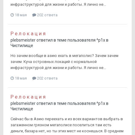
инфраструктурой для жизни и работы. Я лично не...
18 мая
202 ответа
Р е л о к а ц и я
plebsmeister
ответил в теме пользователя
^p1x
в
Чистилище
Но зачем вообще в азию ехать в мегаполис? Зачем зачем
зачем. Куча островных локаций с нормальной
инфраструктурой для жизни и работы. Я лично не...
18 мая
202 ответа
Р е л о к а ц и я
plebsmeister
ответил в теме пользователя
^p1x
в
Чистилище
Сейчас бы в Азию переехать и из всех вариантов выбрать в
загаженном грязном мегаполисе поселиться там есть
деньги, базара нет, но ты этих мест не коснешься. В среднем