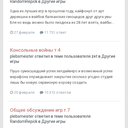
RandomRepick
в
Другие игры
Одна из лучших игр в прошлом году, кайфонул от арт
дирекшна и вайбов балканских геноцидов друг друга увы
Бля но ведь можно было пиздюка из 28 лет взять, вайбы...
27 февраля
11 751 ответ
Консольные войны т.4
plebsmeister
ответил в теме пользователя
zet
в
Другие
игры
Пушо сумасшедший успех хелдайверс и возможный успех
марафона оправдывает закрытие сколько угодно студий
лишь бы новую сервисную корову создать
20 февраля
15 313 ответов
Общее обсуждение игр т.7
plebsmeister
ответил в теме пользователя
RandomRepick
в
Другие игры