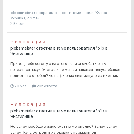
plebsmeister
понравился пост в теме:
Новая Хмара.
Украина, с.2 т.86
29 июля
Р е л о к а ц и я
plebsmeister
ответил в теме пользователя
^p1x
в
Чистилище
Привет, тебе советую из этого топика съебать епты,
потерялся нахуй быстро и не мешай пацанам, чепуха ебаная
привет что с тобой? чо на фьючах ликвиднуло да вьетнам...
20 мая
202 ответа
Р е л о к а ц и я
plebsmeister
ответил в теме пользователя
^p1x
в
Чистилище
Но зачем вообще в азию ехать в мегаполис? Зачем зачем
зачем. Куча островных локаций с нормальной