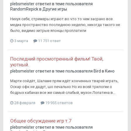
plebsmeister
ответил в теме пользователя
RandomRepick
в
Другие игры
Нихуя себе, стримеры играют во что то чем засрано все
медиа пространство последнюю неделю, никогда такого не
было, видимо хитрые японцы проплатили
3 марта
11 751 ответ
Последний просмотренный фильм! Твой,
уютный.
plebsmeister
ответил в теме пользователя
Bird
в
Кино
Марти сойдёт, Шаламе прям идёт конченных тварей играть,
Оскар офк не дадут, шо печально Но из всей трилогии о
бодрых кабанах все же самый слабый, музон Лопатина в...
28 февраля
19 955 ответов
Общее обсуждение игр т.7
plebsmeister
ответил в теме пользователя