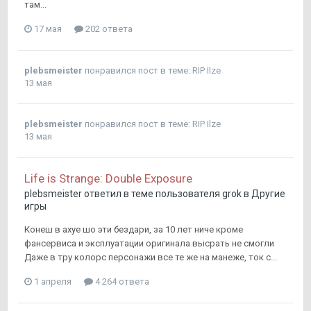
там...
17 мая
202 ответа
plebsmeister
понравился пост в теме:
RIP Ilze
13 мая
plebsmeister
понравился пост в теме:
RIP Ilze
13 мая
Life is Strange: Double Exposure
plebsmeister
ответил в теме пользователя
grok
в
Другие
игры
Конеш в ахуе шо эти бездари, за 10 лет ниче кроме
фансервиса и эксплуатации оригинала высрать не смогли
Даже в тру колорс персонажи все те же на манеже, ток с...
1 апреля
4 264 ответа