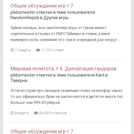
Общее обсуждение игр т.7
plebsmeister
ответил в теме пользователя
RandomRepick
в
Другие игры
Хуйню несёшь, все синглплеер игры от гуков имеют
охуительные отзывы от РИЛ ГЭЙмерс в стиме, у меня
примерно ноль сомнений что они в очередной раз насрут...
11 марта
11 751 ответ
Мировая политота, т.4. Депортация гендеров
plebsmeister
ответил в теме пользователя
Kant
в
Таверна
Этой истории про хасидов скамящих госво на вэлфер через
то шо официально брак не заключается и дитяток многа лет
больше чем 99% Ютуберов
8 марта
20 025 ответов
Общее обсуждение игр т.7