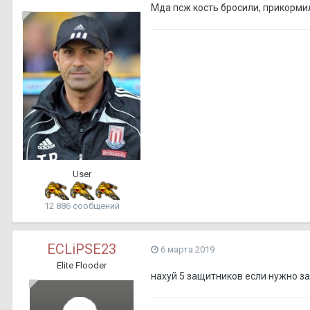
Мда псж кость бросили, прикорми
User
12 886 сообщений
ECLiPSE23
6 марта 2019
Elite Flooder
нахуй 5 защитников если нужно з