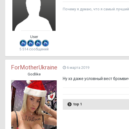
Почему я думаю, что я са
User
5 514 сообщений
ForMotherUkraine
6 марта 2019
Godlike
Ну хз даже условный вест бромви
top 1