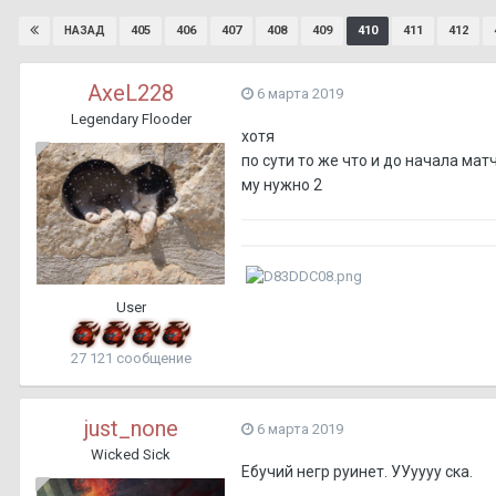
405
406
407
408
409
410
411
412
НАЗАД
AxeL228
6 марта 2019
Legendary Flooder
хотя
по сути то же что и до начала мат
му нужно 2
User
27 121 сообщение
just_none
6 марта 2019
Wicked Sick
Ебучий негр руинет. УУуууу ска.