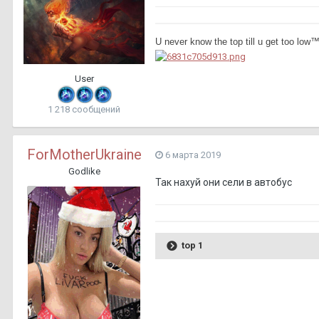
U never know the top till u get too low
User
1 218 сообщений
ForMotherUkraine
6 марта 2019
Godlike
Так нахуй они сели в автобус
top 1