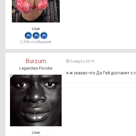
User
2 296 сообщений
Burzum
6 марта 2019
Legendary Flooder
я ж сказал что Де Гей достанет с
User