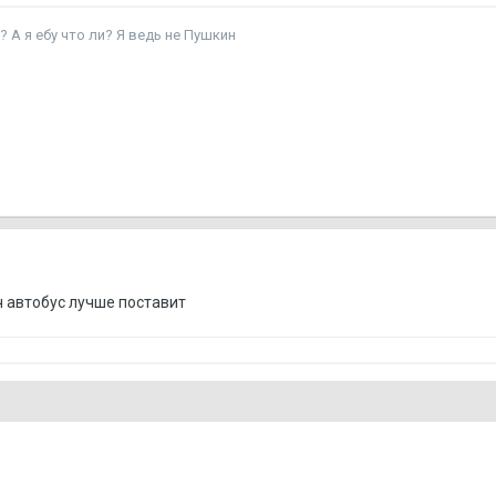
мый лучший? А я ебу что ли? Я ведь не Пушкин
ч автобус лучше поставит