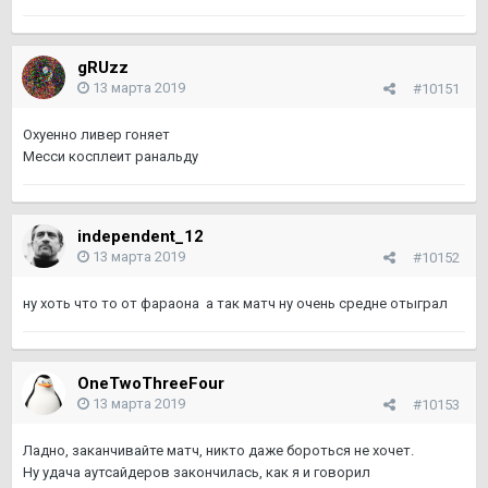
gRUzz
13 марта 2019
#10151
Охуенно ливер гоняет
Месси косплеит ранальду
independent_12
13 марта 2019
#10152
ну хоть что то от фараона а так матч ну очень средне отыграл
OneTwoThreeFour
13 марта 2019
#10153
Ладно, заканчивайте матч, никто даже бороться не хочет.
Ну удача аутсайдеров закончилась, как я и говорил