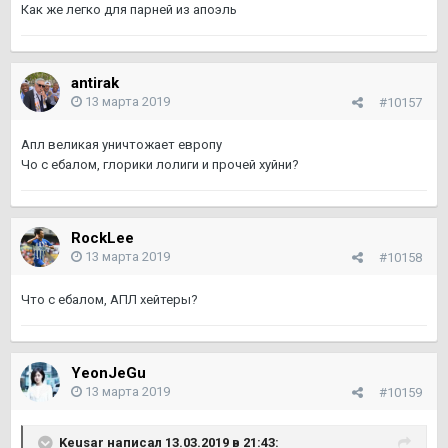
Как же легко для парней из апоэль
antirak
13 марта 2019
#10157
Апл великая уничтожает европу
Чо с ебалом, глорики лолиги и прочей хуйни?
RockLee
13 марта 2019
#10158
Что с ебалом, АПЛ хейтеры?
YeonJeGu
13 марта 2019
#10159
Keusar написал 13.03.2019 в 21:43: