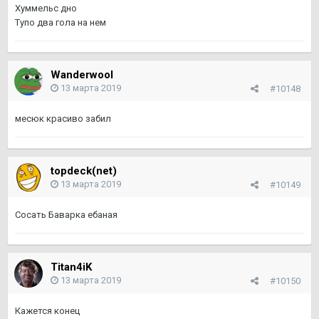
Хуммельс дно
Тупо два гола на нем
Wanderwool
13 марта 2019
#10148
месюк красиво забил
topdeck(net)
13 марта 2019
#10149
Сосать Баварка ебаная
Titan4iK
13 марта 2019
#10150
Кажется конец