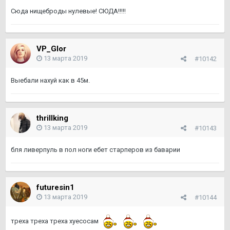
Сюда нищеброды нулевые! СЮДА!!!!!
VP_Glor
13 марта 2019
#10142
Выебали нахуй как в 45м.
thrillking
13 марта 2019
#10143
бля ливерпуль в пол ноги ебет старперов из баварии
futuresin1
13 марта 2019
#10144
треха треха треха хуесосам