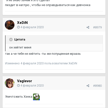
"я не знаю зачем я это сделал"
пиздит в наглую , чтобы не оправдываться как девчонка
XeDiN
4 февраля 2020
#8979
Цитата
он хейтит меня
так а че тебя не хейтить -ты же попущенная мраазь
Изменено
4 февраля 2020
пользователем XeDiN
Vaglevor
4 февраля 2020
#8980
Уничтожить Хэнка