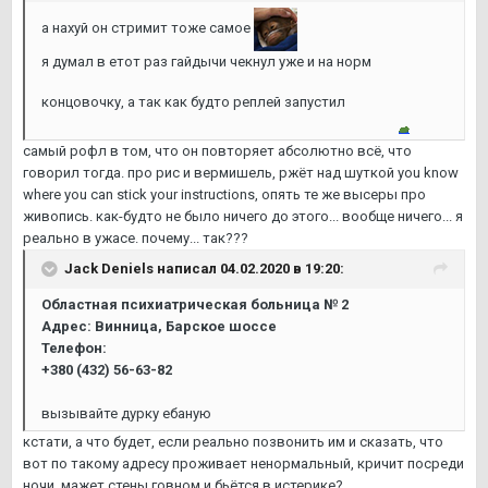
а нахуй он стримит тоже самое
я думал в етот раз гайдычи чекнул уже и на норм
концовочку, а так как будто реплей запустил
самый рофл в том, что он повторяет абсолютно всё, что
говорил тогда. про рис и вермишель, ржёт над шуткой you know
where you can stick your instructions, опять те же высеры про
живопись. как-будто не было ничего до этого... вообще ничего... я
реально в ужасе. почему... так???
Jack Deniels
написал 04.02.2020 в 19:20:
Областная психиатрическая больница № 2
Адрес: Винница, Барское шоссе
Телефон:
+380 (432) 56-63-82
вызывайте дурку ебаную
кстати, а что будет, если реально позвонить им и сказать, что
вот по такому адресу проживает ненормальный, кричит посреди
ночи, мажет стены говном и бьётся в истерике?