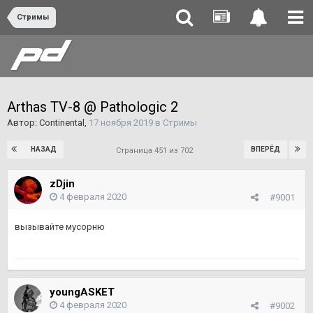
Стримы
Arthas TV-8 @ Pathologic 2
Автор:
Continental
,
17 ноября 2019
в
Стримы
НАЗАД
ВПЕРЁД
Страница 451 из 702
zDjin
4 февраля 2020
#9001
вызывайте мусорню
youngASKET
4 февраля 2020
#9002