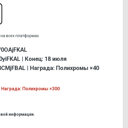
а на всех платформах
k/0OAjFKAL
70yiFKAL | Конец: 18 июля
k/8CMjFBAL | Награда: Полихромы ×40
| Награда: Полихромы ×300
овой информации.