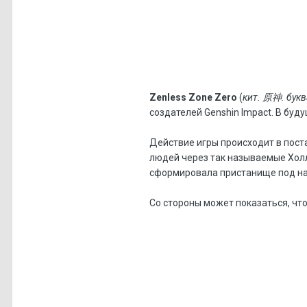
Zenless Zone Zero
(
кит. 原神. букв
создателей Genshin Impact. В буд
Действие игры происходит в пост
людей через так называемые Холл
сформировала пристанище под наз
Cо стороны может показаться, что