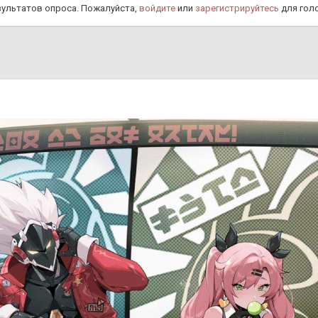
езультатов опроса. Пожалуйста,
войдите
или
зарегистрируйтесь
для голо