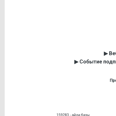
▶︎ Ве
▶︎ Событие подпи
Пр
159283 - айди базы