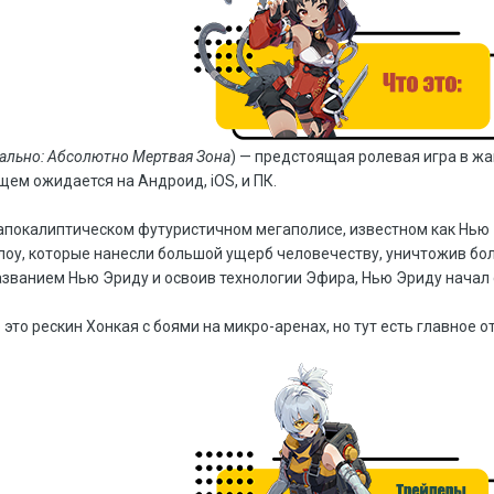
ально: Абсолютно Мертвая Зона
) — предстоящая ролевая игра в жа
ущем ожидается на Андроид, iOS, и ПК.
апокалиптическом футуристичном мегаполисе, известном как Нью 
оу, которые нанесли большой ущерб человечеству, уничтожив бо
ванием Нью Эриду и освоив технологии Эфира, Нью Эриду начал с
 это рескин Хонкая с боями на микро-аренах, но тут есть главное