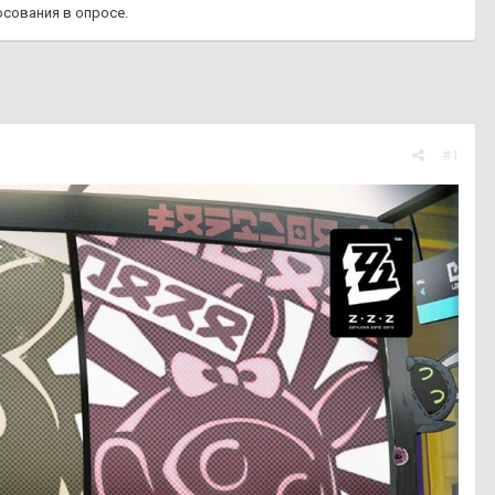
сования в опросе.
#1