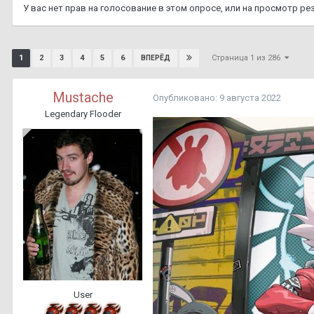
У вас нет прав на голосование в этом опросе, или на просмотр р
Страница 1 из 286
1
2
3
4
5
6
ВПЕРЁД
Mustache
Опубликовано:
9 августа 2022
Legendary Flooder
User