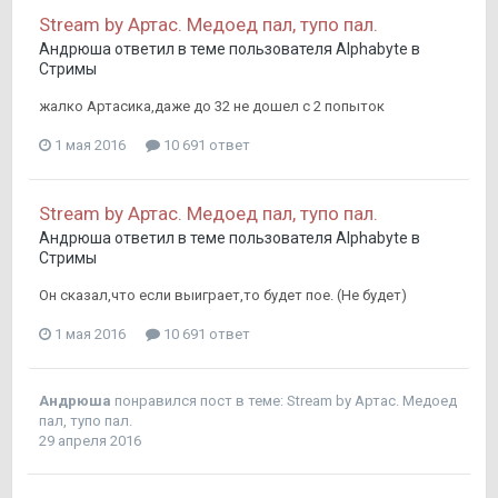
Stream by Артас. Медоед пал, тупо пал.
Андрюша
ответил в теме пользователя
Alphabyte
в
Стримы
жалко Артасика,даже до 32 не дошел с 2 попыток
1 мая 2016
10 691 ответ
Stream by Артас. Медоед пал, тупо пал.
Андрюша
ответил в теме пользователя
Alphabyte
в
Стримы
Он сказал,что если выиграет,то будет пое. (Не будет)
1 мая 2016
10 691 ответ
Андрюша
понравился пост в теме:
Stream by Артас. Медоед
пал, тупо пал.
29 апреля 2016