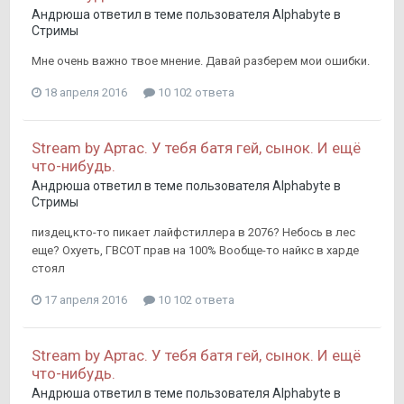
Андрюша
ответил в теме пользователя
Alphabyte
в
Стримы
Мне очень важно твое мнение. Давай разберем мои ошибки.
18 апреля 2016
10 102 ответа
Stream by Артас. У тебя батя гей, сынок. И ещё
что-нибудь.
Андрюша
ответил в теме пользователя
Alphabyte
в
Стримы
пиздец,кто-то пикает лайфстиллера в 2076? Небось в лес
еще? Охуеть, ГВСОТ прав на 100% Вообще-то найкс в харде
стоял
17 апреля 2016
10 102 ответа
Stream by Артас. У тебя батя гей, сынок. И ещё
что-нибудь.
Андрюша
ответил в теме пользователя
Alphabyte
в