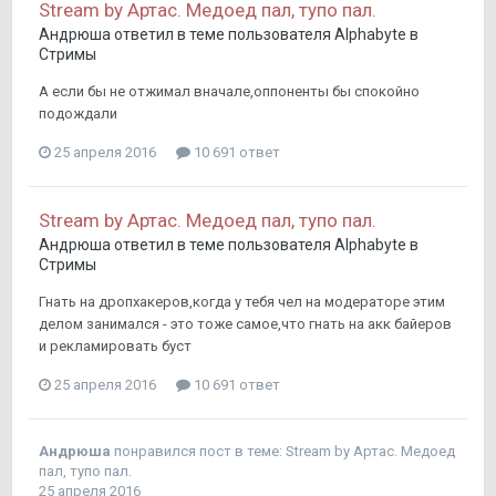
Stream by Артас. Медоед пал, тупо пал.
Андрюша
ответил в теме пользователя
Alphabyte
в
Стримы
А если бы не отжимал вначале,оппоненты бы спокойно
подождали
25 апреля 2016
10 691 ответ
Stream by Артас. Медоед пал, тупо пал.
Андрюша
ответил в теме пользователя
Alphabyte
в
Стримы
Гнать на дропхакеров,когда у тебя чел на модераторе этим
делом занимался - это тоже самое,что гнать на акк байеров
и рекламировать буст
25 апреля 2016
10 691 ответ
Андрюша
понравился пост в теме:
Stream by Артас. Медоед
пал, тупо пал.
25 апреля 2016