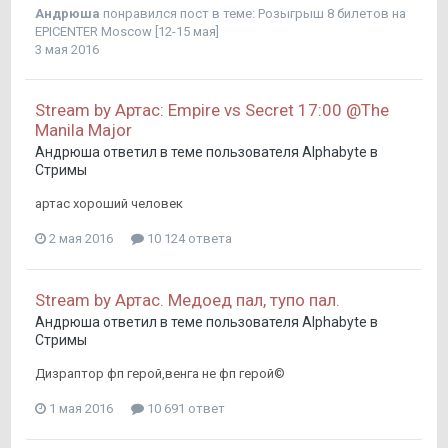
Андрюша
понравился пост в теме:
Розыгрыш 8 билетов на
EPICENTER Moscow [12-15 мая]
3 мая 2016
Stream by Артас: Empire vs Secret 17:00 @The
Manila Major
Андрюша
ответил в теме пользователя
Alphabyte
в
Стримы
артас хороший человек
2 мая 2016
10 124 ответа
Stream by Артас. Медоед пал, тупо пал.
Андрюша
ответил в теме пользователя
Alphabyte
в
Стримы
Дизраптор фп герой,венга не фп герой©
1 мая 2016
10 691 ответ