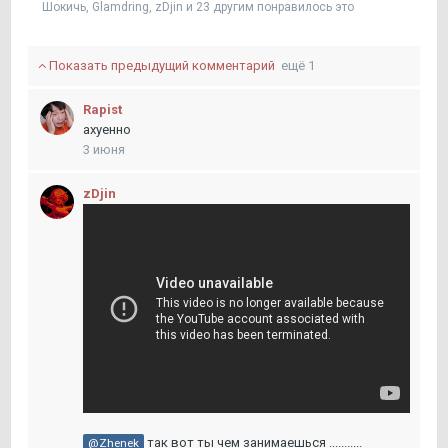
Шокичь
,
Glamdring
,
zDjin
и
23 другим
понравилось это
Показать предыдущий комментарий
ещё 1
Rapist
ахуенно
3 июня
zDjin
так вот ты чем занимаешься ...........
@Zhenek