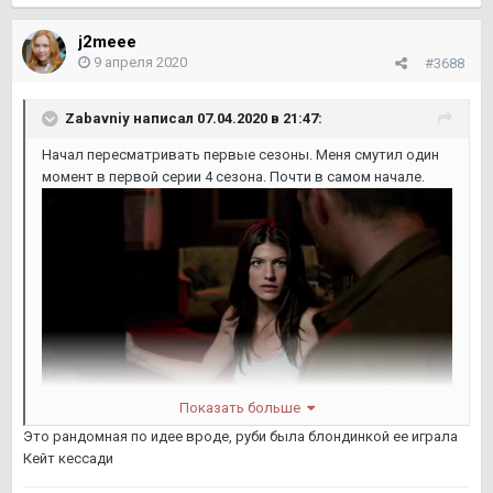
j2meee
9 апреля 2020
#3688
Zabavniy
написал 07.04.2020 в 21:47:
Начал пересматривать первые сезоны. Меня смутил один
момент в первой серии 4 сезона. Почти в самом начале.
Показать больше
Объясните мне. почему Руби не узнала Сэма и Дина? И
Это рандомная по идее вроде, руби была блондинкой ее играла
какого хуя Сэм потом забыл её имя? Или это еще не руби, а
Кейт кессади
рандомная девица?