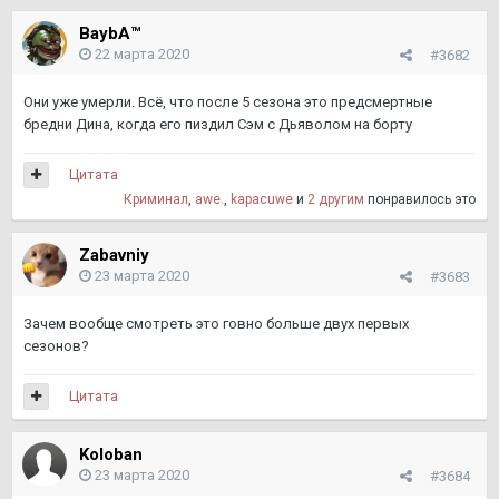
BaybA™
22 марта 2020
#3682
Они уже умерли. Всё, что после 5 сезона это предсмертные
бредни Дина, когда его пиздил Сэм с Дьяволом на борту
Цитата
Криминал
,
awe.
,
kapacuwe
и
2 другим
понравилось это
Zabavniy
23 марта 2020
#3683
Зачем вообще смотреть это говно больше двух первых
сезонов?
Цитата
Koloban
23 марта 2020
#3684