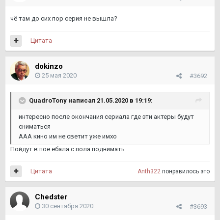
чё там до сих пор серия не вышла?
Цитата
dokinzo
25 мая 2020
#3692
QuadroTony
написал 21.05.2020 в 19:19:
интересно после окончания сериала где эти актеры будут
сниматься
ААА кино им не светит уже имхо
Пойдут в пое ебала с пола поднимать
Цитата
Anth322
понравилось это
Chedster
30 сентября 2020
#3693