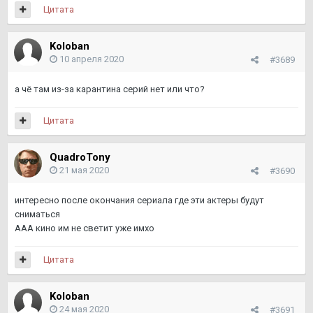
Цитата
Koloban
10 апреля 2020
#3689
а чё там из-за карантина серий нет или что?
Цитата
QuadroTony
21 мая 2020
#3690
интересно после окончания сериала где эти актеры будут
сниматься
ААА кино им не светит уже имхо
Цитата
Koloban
24 мая 2020
#3691