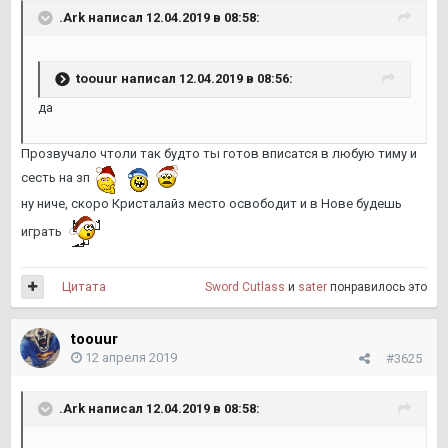
.Ark написал 12.04.2019 в 08:58:
toouur написал 12.04.2019 в 08:56:
да
Прозвучало чтоли так будто ты готов вписатся в любую тиму и
сесть на зп
ну ниче, скоро Кристалайз место освободит и в Нове будешь
играть
Цитата
Sword Cutlass
и
sater
понравилось это
toouur
12 апреля 2019
#3625
.Ark написал 12.04.2019 в 08:58: