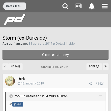
Dota 2 Inside
Storm (ex-Darkside)
Автор:
i.am.carry
,
31 августа 2017
в
Dota 2 Inside
Ответить в тему
НАЗАД
ВПЕРЁД
Страница 182 из 384
.Ark
12 апреля 2019
#3621
toouur написал 12.04.2019 в 08:56:
@
@.Ark