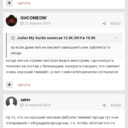
Цитата
OHCOMEON!
12 апреля 2019
#3637
Judas My Guide написал 12.04.2019 в 10:00:
ну если даже лил не сможет намошнить кик сайлента то
пизда
когда лил на стриме смотрел видос винстрайк, где нонграта
пояснял за состав с балканцами, нонграта говорил, что сайлент
очень хороший тиммейт, а лил с ним категорически согласился
Цитата
sater
12 апреля 2019
#3638
Ну то, что он хороший человек (мб) или тиммейт вроде тут и не
оспаривали \ обсуждали вроде как, т.к. чтобы об этом что-то