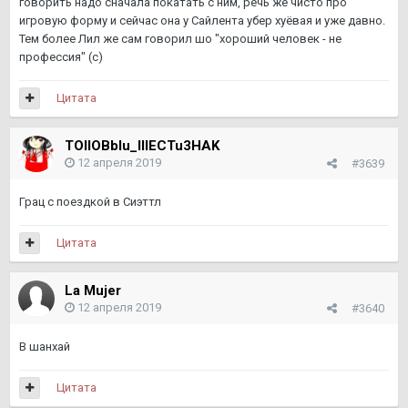
говорить надо сначала покатать с ним, речь же чисто про
игровую форму и сейчас она у Сайлента убер хуёвая и уже давно.
Тем более Лил же сам говорил шо "хороший человек - не
профессия" (с)
Цитата
TOIIOBbIu_IIIECTu3HAK
12 апреля 2019
#3639
Грац с поездкой в Сиэттл
Цитата
La Mujer
12 апреля 2019
#3640
В шанхай
Цитата