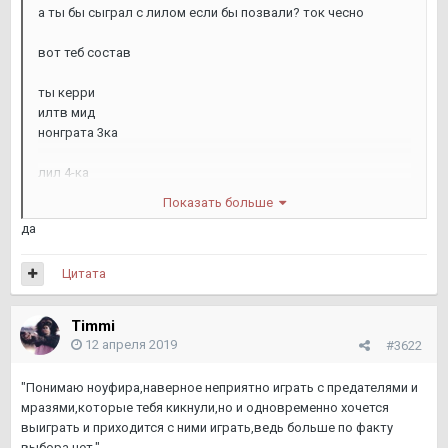
а ты бы сыграл с лилом если бы позвали? ток чесно
вот теб состав
ты керри
илтв мид
нонграта 3ка
лил 4-ка
Показать больше
нофир пка и капитан
да
Цитата
Timmi
12 апреля 2019
#3622
"Понимаю ноуфира,наверное неприятно играть с предателями и
мразями,которые тебя кикнули,но и одновременно хочется
выиграть и приходится с ними играть,ведь больше по факту
выбора нет."