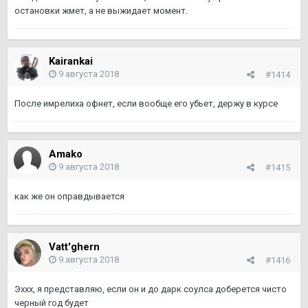
остановки жмет, а не выжидает момент.
Kairankai
9 августа 2018
#1414
После имрелиха офнет, если вообще его убьет, держу в курсе
Amako
9 августа 2018
#1415
как же он оправдывается
Vatt'ghern
9 августа 2018
#1416
Эххх, я представляю, если он и до дарк соулса доберется чисто
черный год будет