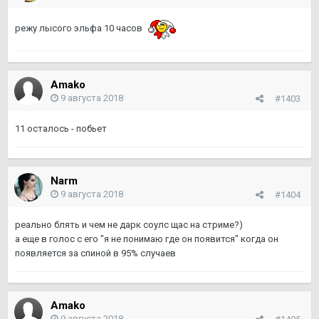
режу лысого эльфа 10 часов
Amako
9 августа 2018
#1403
11 осталось - побьет
Narm
9 августа 2018
#1404
реально блять и чем не дарк соулс щас на стриме?)
а еще в голос с его "я не понимаю где он появится" когда он
появляется за спиной в 95% случаев
Amako
9 августа 2018