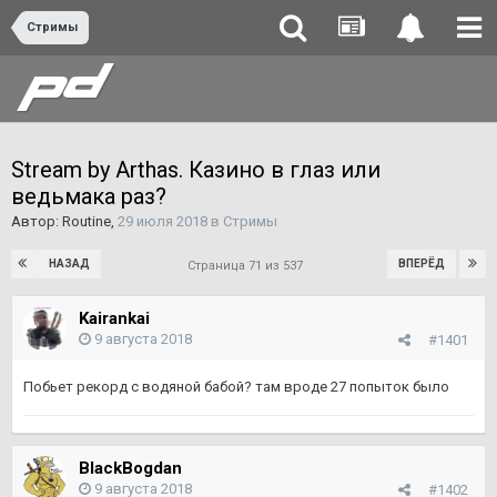
Стримы
Stream by Arthas. Казино в глаз или
ведьмака раз?
Автор:
Routine
,
29 июля 2018
в
Стримы
НАЗАД
ВПЕРЁД
Страница 71 из 537
Kairankai
9 августа 2018
#1401
Побьет рекорд с водяной бабой? там вроде 27 попыток было
BlackBogdan
9 августа 2018
#1402