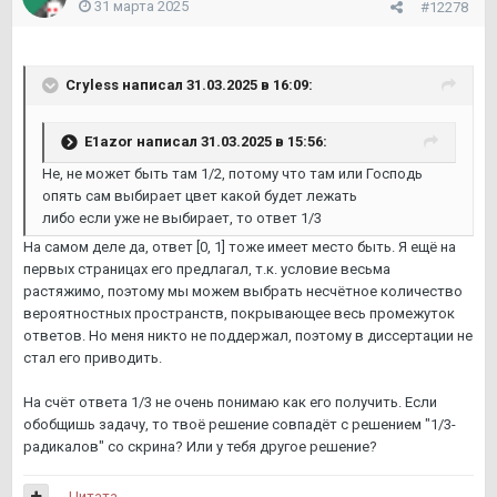
31 марта 2025
#12278
Cryless
написал 31.03.2025 в 16:09:
E1azor
написал 31.03.2025 в 15:56:
Не, не может быть там 1/2, потому что там или Господь
опять сам выбирает цвет какой будет лежать
либо если уже не выбирает, то ответ 1/3
На самом деле да, ответ [0, 1] тоже имеет место быть. Я ещё на
первых страницах его предлагал, т.к. условие весьма
растяжимо, поэтому мы можем выбрать несчётное количество
вероятностных пространств, покрывающее весь промежуток
ответов. Но меня никто не поддержал, поэтому в диссертации не
стал его приводить.
На счёт ответа 1/3 не очень понимаю как его получить. Если
обобщишь задачу, то твоё решение совпадёт с решением "1/3-
радикалов" со скрина? Или у тебя другое решение?
Цитата