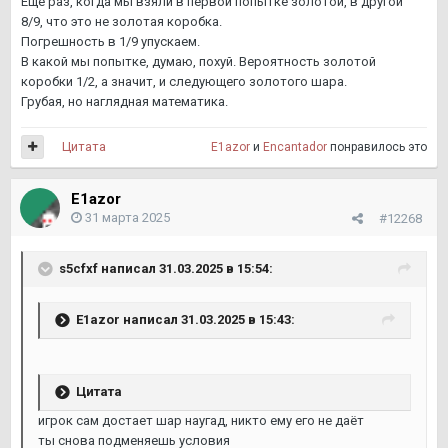
Еще раз, когда мы взяли в первой попытке золотой, в другой
8/9, что это не золотая коробка.
Погрешность в 1/9 упускаем.
В какой мы попытке, думаю, похуй. Вероятность золотой
коробки 1/2, а значит, и следующего золотого шара.
Грубая, но наглядная математика.
Цитата
E1azor
и
Encantador
понравилось это
E1azor
31 марта 2025
#12268
s5cfxf
написал 31.03.2025 в 15:54:
E1azor
написал 31.03.2025 в 15:43:
Цитата
игрок сам достает шар наугад, никто ему его не даёт
ты снова подменяешь условия