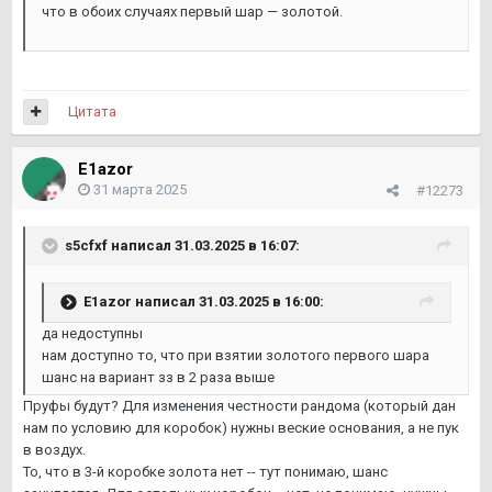
что в обоих случаях первый шар — золотой.
Цитата
E1azor
31 марта 2025
#12273
s5cfxf
написал 31.03.2025 в 16:07:
E1azor
написал 31.03.2025 в 16:00:
да недоступны
нам доступно то, что при взятии золотого первого шара
шанс на вариант зз в 2 раза выше
Пруфы будут? Для изменения честности рандома (который дан
нам по условию для коробок) нужны веские основания, а не пук
в воздух.
То, что в 3-й коробке золота нет -- тут понимаю, шанс