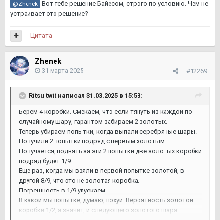
Вот тебе решение Байесом, строго по условию. Чем не
@Zhenek
что в обоих случаях первый шар — золотой.
устраивает это решение?
Это меняет вероятности:
P(GG | Gold first) = 1/2
Цитата
P(GS | Gold first) = 1/2
Как это влияет на ответ?
Теперь вероятность того, что второй шар тоже золотой
Zhenek
(то есть коробка GG) становится 1/2 (50%), а не 2/3 (≈66.7%),
31 марта 2025
#12269
как в исходной задаче.
Если шар выбирается не случайно, а всегда берётся
определённый шар, вероятности изменяются, потому что
Ritsu twit
написал 31.03.2025 в 15:58:
исключается фактор случайного выбора внутри коробки. В
Берем 4 коробки. Смекаем, что если тянуть из каждой по
этом случае шансы становятся 50/50, а не 2/3 и 1/3, потому
случайному шару, гарантом забираем 2 золотых.
что обе оставшиеся коробки имеют гарантированно
Теперь убираем попытки, когда выпали серебряные шары.
золотой первый шар.
Получили 2 попытки подряд с первым золотым.
Получается, поднять за эти 2 попытки две золотых коробки
подряд будет 1/9.
Еще раз, когда мы взяли в первой попытке золотой, в
другой 8/9, что это не золотая коробка.
Погрешность в 1/9 упускаем.
В какой мы попытке, думаю, похуй. Вероятность золотой
коробки 1/2, а значит, и следующего золотого шара.
Грубая, но наглядная математика.