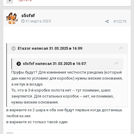
s5cfxf
31 марта 2025
#12279
E1azor
написал 31.03.2025 в 16:09:
s5cfxf
написал 31.03.2025 в 16:07:
Пруфы будут? Для изменения честности рандома (который
дан нам по условию для коробок) нужны веские основания,
а не пук в воздух.
То, что в 3-й коробке золота нет -- тут понимаю, шанс
зануляется. Для остальных коробок -- нет, не понимаю,
нужны веские основания.
в варианте зз 2 шара и оба они будут первые когда достанешь
любой из них
в варианте зс только такой один