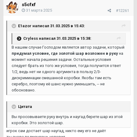
s5cfxf
31 марта 2025
#12261
E1azor
написал 31.03.2025 в 15:43:
Cryless
написал 31.03.2025 в 15:38:
В нашем случае Господом является автор задачи, который
придумал условие, где золотой шар возложен в руку
на
момент начала решения задачи. Остальные условия
следует брать из того же условия, тогда получится ответ
1/2, ведь нет ни одного аргумента в пользу 2/3-
дискриминации смешанной коробки. Якобы там есть
серебро, поэтому её шанс нужно уменьшить, -- не
обосновано.
Цитата
Вы просовываете руку внутрь и наугад берете шар из этой
коробки. Это золотой шар.
игрок сам достает шар наугад, никто ему его не даёт
ты снова подменяешь условия