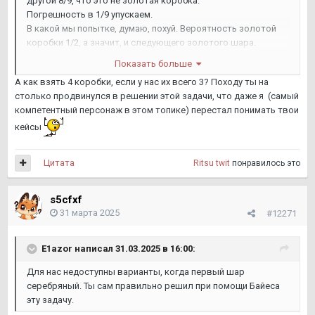
другой 8/9, что это не золотая коробка.
Погрешность в 1/9 упускаем.
В какой мы попытке, думаю, похуй. Вероятность золотой
коробки 1/2, а значит, и следующего золотого шара.
Грубая, но наглядная математика.
Показать больше
А как взять 4 коробки, если у нас их всего 3? Походу ты на
столько продвинулся в решении этой задачи, что даже я (самый
компетентный персонаж в этом топике) перестал понимать твои
кейсы
Цитата
Ritsu twit
понравилось это
s5cfxf
31 марта 2025
#12271
E1azor
написал 31.03.2025 в 16:00:
Для нас недоступны варианты, когда первый шар
серебряный. Ты сам правильно решил при помощи Байеса
эту задачу.