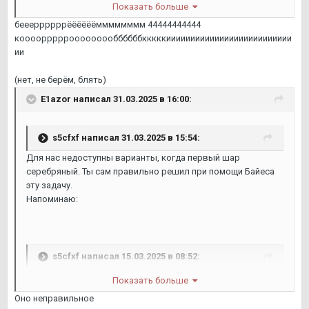
Показать больше
беееррррррёёёёёёмммммммм 44444444444
коооорррррооооооооббббббкккккииииииииииииииииииииииииии
ии
(нет, не берём, блять)
E1azor
написал 31.03.2025 в 16:00:
s5cfxf
написал 31.03.2025 в 15:54:
Для нас недоступны варианты, когда первый шар
серебряный. Ты сам правильно решил при помощи Байеса
эту задачу.
Напоминаю:
s5cfxf
написал 15.03.2025 в 08:52:
Показать больше
Оно неправильное
Вот тебе решение Байесом, строго по условию.
@Zhenek