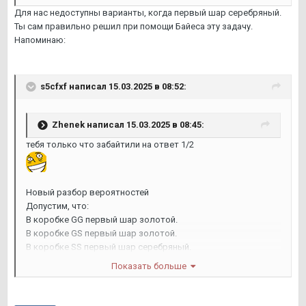
Для нас недоступны варианты, когда первый шар серебряный.
Ты сам правильно решил при помощи Байеса эту задачу.
Напоминаю:
s5cfxf
написал 15.03.2025 в 08:52:
Zhenek
написал 15.03.2025 в 08:45:
тебя только что забайтили на ответ 1/2
Новый разбор вероятностей
Допустим, что:
В коробке GG первый шар золотой.
В коробке GS первый шар золотой.
В коробке SS первый шар серебряный.
Теперь происходит следующее:
Показать больше
Если мы вытянули золотой, значит, коробка SS сразу
исключается.
Остаются GG и GS, но теперь они равновероятны, потому