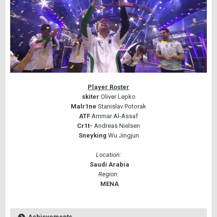
Player Roster
skiter
Oliver Lepko
Malr1ne
Stanislav Potorak
ATF
Ammar Al-Assaf
Cr1t-
Andreas Nielsen
Sneyking
Wu Jingjun
Location:
Saudi Arabia
Region:
MENA
Achievements