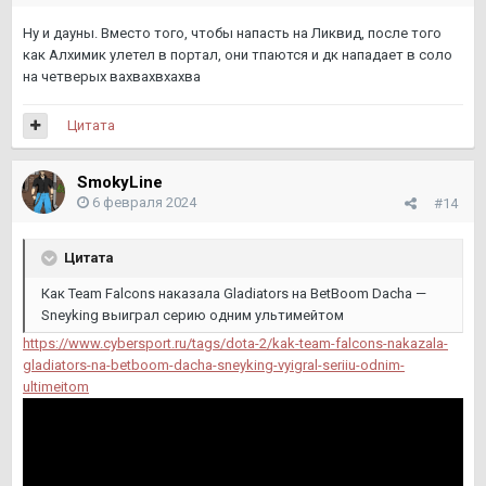
Ну и дауны. Вместо того, чтобы напасть на Ликвид, после того
как Алхимик улетел в портал, они тпаются и дк нападает в соло
на четверых вахвахвхахва
Цитата
SmokyLine
6 февраля 2024
#14
Цитата
Как Team Falcons наказала Gladiators на BetBoom Dacha —
Sneyking выиграл серию одним ультимейтом
https://www.cybersport.ru/tags/dota-2/kak-team-falcons-nakazala-
gladiators-na-betboom-dacha-sneyking-vyigral-seriiu-odnim-
ultimeitom