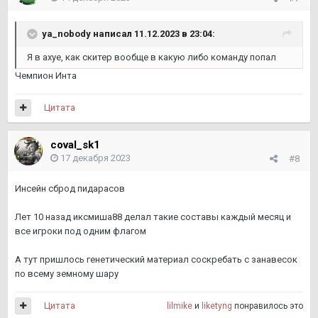
ya_nobody
написал 11.12.2023 в 23:04:
Я в ахуе, как скитер вообще в какую либо команду попал
Чемпион Инта
Цитата
coval_sk1
17 декабря 2023
#8
Инсейн сброд пидарасов
Лет 10 назад иксмиша88 делал такие составы каждый месяц и
все игроки под одним флагом
А тут пришлось генетический материал соскребать с занавесок
по всему земному шару
Цитата
lilmike
и
liketyng
понравилось это