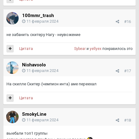
100mmr_trash
11 февраля 2024
#16
не забанить скитеру Нагу - неувожение
Цитата
Sybear
и
yellyex
понравилось это
Nishavsolo
11 февраля 2024
#17
На скилле Скитер (чемпион инта) аме переехал
Цитата
SmokyLine
11 февраля 2024
#18
выебали топ1 группы