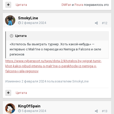
Цитата
DMFan
и
Fisura
понравилось это
SmokyLine
2 февраля 2024
#12
Цитата
«Хотелось бы выиграть турнир. Хоть какой-нибудь» —
интервью с Malr1ne о переходе из Nemiga в Falcons и силе
регионов
https://www.cybersport.ru/tags/dota-2/khotelos-by-vyigrat-turnir-
khot-kakoi-nibud-interviu-s-malr1ne-o-perekhode-iz-nemiga-v-
falcons-i-sile-regionov
Изменено
2 февраля 2024
пользователем SmokyLine
Цитата
KingOfSpain
5 февраля 2024
#13