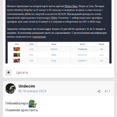
Цитата
Undecim
18 января 2024
#11
ГибкийВалера
Помянем арестанта.