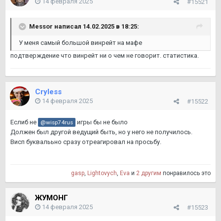
14 февраля 2025
#15521
Messor
написал 14.02.2025 в 18:25:
У меня самый большой винрейт на мафе
подтверждение что винрейт ни о чем не говорит. статистика.
Cryless
14 февраля 2025
#15522
Еслиб не
игры бы не было
@wisp74rus
Должен был другой ведущий быть, но у него не получилось.
Висп буквалььно сразу отреагировал на просьбу.
gasp
,
Lightovych
,
Eva
и
2 другим
понравилось это
ЖУМОНГ
14 февраля 2025
#15523