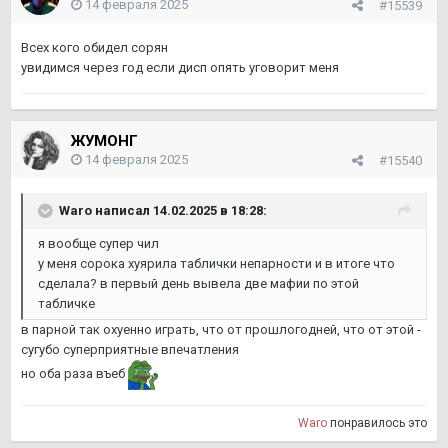
14 февраля 2025
#15539
Всех кого обидел сорян
увидимся через год если дисп опять уговорит меня
ЖУМОНГ
14 февраля 2025
#15540
Waro
написал 14.02.2025 в 18:28:
я вообще супер чил
у меня сорока хуярила таблички непарности и в итоге что
сделала? в первый день вывела две мафии по этой
табличке
в парной так охуенно играть, что от прошлогодней, что от этой -
сугубо суперприятные впечатления
но оба раза въеб
Waro
понравилось это