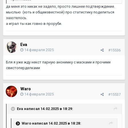
да меня это никак не задело, просто лишнее подтверждение.
мыслью (хоть и общеизвестной) про статистику поделиться
захотелось.
а играл ты как говно в проруби.
Eva
14 февраля 2025
#15536
Бля я уже жду некст парную анонимку с масками и прочими
свистоперделками
Waro
14 февраля 2025
#15537
Eva
написал 14.02.2025 в 18:29:
Waro
написал 14.02.2025 в 18:28: