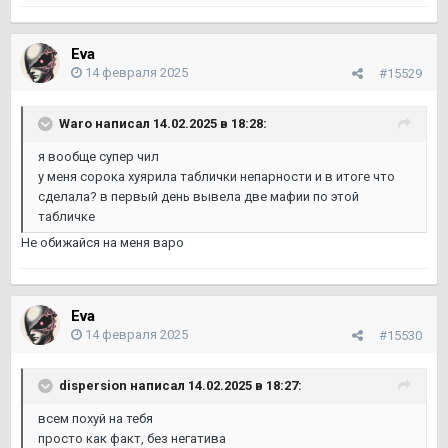
Eva
14 февраля 2025
#15529
Waro
написал 14.02.2025 в 18:28:
я вообще супер чил
у меня сорока хуярила таблички непарности и в итоге что
сделала? в первый день вывела две мафии по этой
табличке
Не обижайся на меня варо
Eva
14 февраля 2025
#15530
dispersion
написал 14.02.2025 в 18:27:
всем похуй на тебя
просто как факт, без негатива