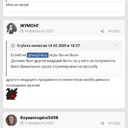
Мне не прхуй
ЖУМОНГ
14 февраля 2025
#15531
Cryless
написал 14.02.2025 в 18:27:
Еслиб не
игры бы не было
@wisp74rus
Должен был другой ведущий быть, но у него не получилось.
Висп буквалььно сразу отреагировал на просьбу.
другого ведущего придавило количеством необходимых к
посещению врачей
Koyaanisqatsi5498
14 февраля 2025
#15532