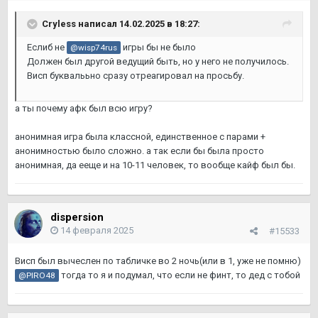
Cryless
написал 14.02.2025 в 18:27:
Еслиб не
игры бы не было
@wisp74rus
Должен был другой ведущий быть, но у него не получилось.
Висп буквалььно сразу отреагировал на просьбу.
а ты почему афк был всю игру?
анонимная игра была классной, единственное с парами +
анонимностью было сложно. а так если бы была просто
анонимная, да ееще и на 10-11 человек, то вообще кайф был бы.
dispersion
14 февраля 2025
#15533
Висп был вычеслен по табличке во 2 ночь(или в 1, уже не помню)
тогда то я и подумал, что если не финт, то дед с тобой
@PIRO48