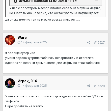
ЖУМОНГ
написал 14.02.2025 в 18:17:
У нас с лобстером мессор вполне себе был в пул на мафию,
но я вот лично не верил, что он так убого на мафии играет
да он же именно так на мафии всегда и играет……
Waro
14 февраля 2025
#15527
я вообще супер чил
у меня сорока хуярила таблички непарности и в итоге что
сделала? в первый день вывела две мафии по этой табличке
Игрок_016
14 февраля 2025
#15528
У меня жопа сгорела только когда я думал что проебал 5/17 из-
за фикса
Пире проебать не жалко