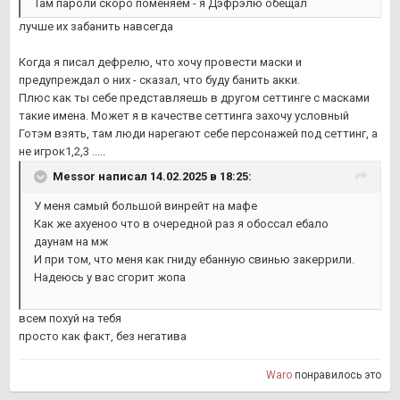
Там пароли скоро поменяем - я Дэфрэлю обещал
лучше их забанить навсегда
Когда я писал дефрелю, что хочу провести маски и
предупреждал о них - сказал, что буду банить акки.
Плюс как ты себе представляешь в другом сеттинге с масками
такие имена. Может я в качестве сеттинга захочу условный
Готэм взять, там люди нарегают себе персонажей под сеттинг, а
не игрок1,2,3 .....
Messor
написал 14.02.2025 в 18:25:
У меня самый большой винрейт на мафе
Как же ахуеноо что в очередной раз я обоссал ебало
даунам на мж
И при том, что меня как гниду ебанную свинью закеррили.
Надеюсь у вас сгорит жопа
всем похуй на тебя
просто как факт, без негатива
Waro
понравилось это