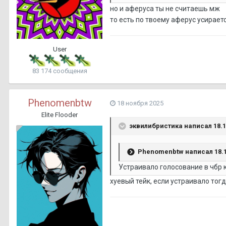
но и аферуса ты не считаешь мж
то есть по твоему аферус усираетс
User
83 174 сообщения
Phenomenbtw
18 ноября 2025
Elite Flooder
эквилибристика
написал 18.11
Phenomenbtw
написал 18.1
Устраивало голосование в чбр 
хуевый тейк, если устраивало тог