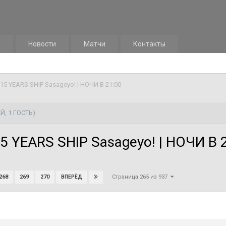
м
Новости
Матчи
Контакты
5 YEARS SHIP Sasageyo! | НОЧИ В 21:00
Й, 1 ГОСТЬ)
 YEARS SHIP Sasageyo! | НОЧИ В 
Страница 265 из 937
268
269
270
ВПЕРЁД