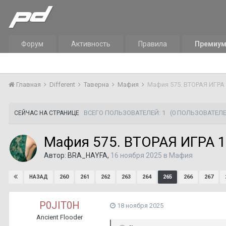
Форум
Активность
Правила
Премиу
Главная
Different
Таверна
Мафия
Мафия 575. ВТОРАЯ ИГРА 1
ВСЕГО ПОЛЬЗОВАТЕЛЕЙ: 1
(0 ПОЛЬЗОВАТЕЛЕ
СЕЙЧАС НА СТРАНИЦЕ
Мафия 575. ВТОРАЯ ИГРА 15
Автор:
BRA_HAYFA
,
16 ноября 2025
в
Мафия
260
261
262
263
264
265
266
267
НАЗАД
P0JIT0H
18 ноября 2025
Ancient Flooder