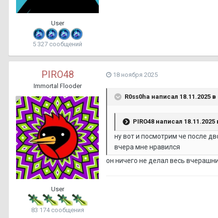
User
5 327 сообщений
PIRO48
18 ноября 2025
Immortal Flooder
R0ss0ha
написал 18.11.2025 в 
PIRO48
написал 18.11.2025 в
ну вот и посмотрим че после дв
вчера мне нравился
он ничего не делал весь вчерашни
User
83 174 сообщения