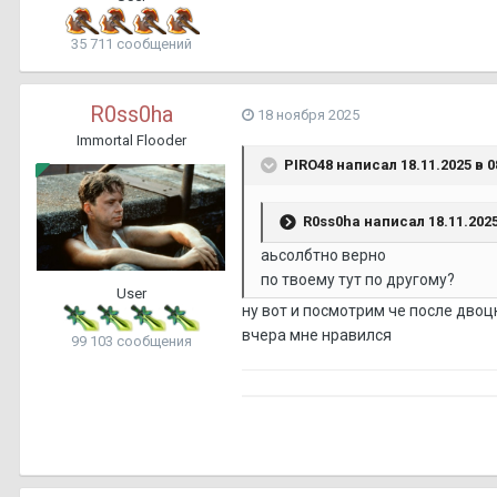
35 711 сообщений
R0ss0ha
18 ноября 2025
Immortal Flooder
PIRO48
написал 18.11.2025 в 0
R0ss0ha
написал 18.11.2025
аьсолбтно верно
по твоему тут по другому?
User
ну вот и посмотрим че после двоц
вчера мне нравился
99 103 сообщения