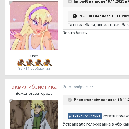
lipton48
написал 18.11.2025 в 
P0JIT0H
написал 18.11.2025
Та вы заебали, все за тоже . За
За что блять
User
35 711 сообщений
эквилибристика
18 ноября 2025
Вождь етава города
Phenomenbtw
написал 18.11.2
кстати почему
@эквилибристика
Устраивало голосование в чбр ка