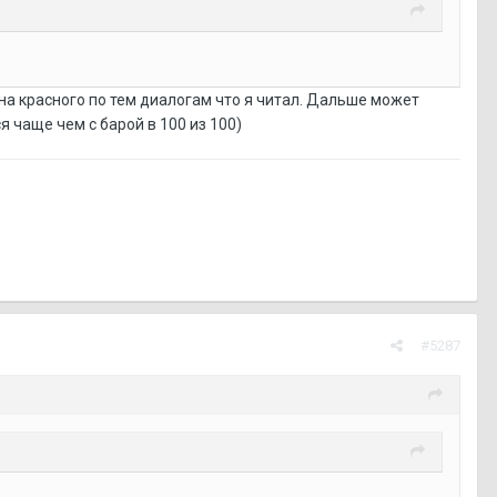
 на красного по тем диалогам что я читал. Дальше может
я чаще чем с барой в 100 из 100)
#5287