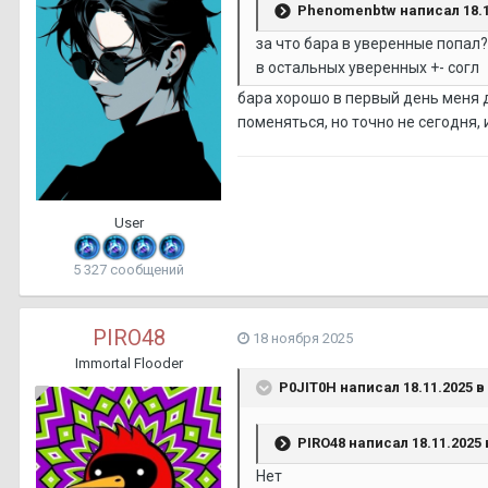
Phenomenbtw
написал 18.1
за что бара в уверенные попал?
в остальных уверенных +- согл
бара хорошо в первый день меня д
поменяться, но точно не сегодня, 
User
5 327 сообщений
PIRO48
18 ноября 2025
Immortal Flooder
P0JIT0H
написал 18.11.2025 в 
PIRO48
написал 18.11.2025 в
Нет