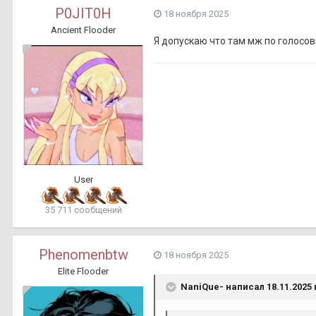
P0JIT0H
18 ноября 2025
Ancient Flooder
Я допускаю что там мж по голосов
User
35 711 сообщений
Phenomenbtw
18 ноября 2025
Elite Flooder
NaniQue-
написал 18.11.2025 в