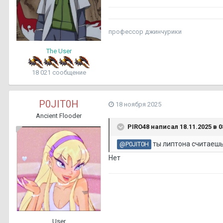
профессор джинчурики
The User
18 021 сообщение
P0JIT0H
18 ноября 2025
Ancient Flooder
PIRO48
написал 18.11.2025 в 0
ты липтона считаешь
@P0JIT0H
Нет
User