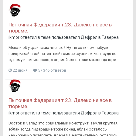
Пыточная Федерация т.23. Далеко не все в
тюрьме.
ikmor
ответил в теме пользователя
Дэфрэл
в
Таверна
Мысли об украинских членах ? Ну ты хоть чем-нибудь
прикрывай свой латентный гомосексуализм. чел, судя по
одному из моих паспортов, мой член тоже можно дэ юре...
22 июня
57 346 ответов
Пыточная Федерация т.23. Далеко не все в
тюрьме.
ikmor
ответил в теме пользователя
Дэфрэл
в
Таверна
Восток и Запад это социальный конструкт, земля круглая,
еблан Тогда пидарашке тоже конец, еблан Осталось
немножечко потерпеть, вперед Действительно, осталось...