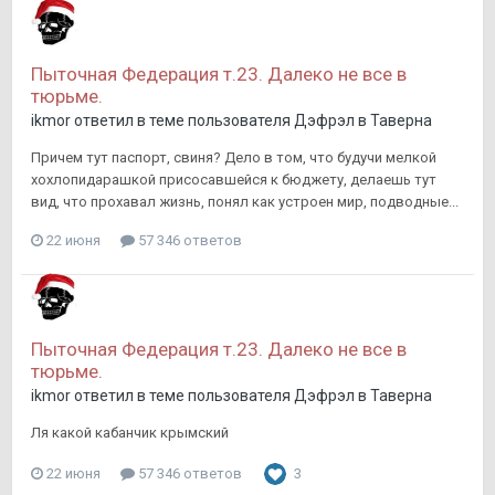
Пыточная Федерация т.23. Далеко не все в
тюрьме.
ikmor
ответил в теме пользователя
Дэфрэл
в
Таверна
Причем тут паспорт, свиня? Дело в том, что будучи мелкой
хохлопидарашкой присосавшейся к бюджету, делаешь тут
вид, что прохавал жизнь, понял как устроен мир, подводные...
22 июня
57 346 ответов
Пыточная Федерация т.23. Далеко не все в
тюрьме.
ikmor
ответил в теме пользователя
Дэфрэл
в
Таверна
Ля какой кабанчик крымский
22 июня
57 346 ответов
3