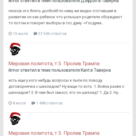
ikmor
ответил в теме пользователя
Дэфрэл
в
Таверна
песков это блять долбоёб по нему же видно отставший в
развитии он как ребенок что услышал родители обсуждают
то потом и говорит выборы в гос думу ->Госдума...
13 июля
57 346 ответов
Мировая политота, т.5. Пролив Трампа
ikmor
ответил в теме пользователя
Kant
в
Таверна
есть еще у кого нибудь вопросы к пыпе по поводу
договорнячка с шизоидом? Ну ваще то есть. 1. Война разве с
шизоидом? 2. В чем был смысл, это он шизоид? 1. Да 2. Ну...
8 июля
1 488 ответов
Мировая политота, т.5. Пролив Трампа