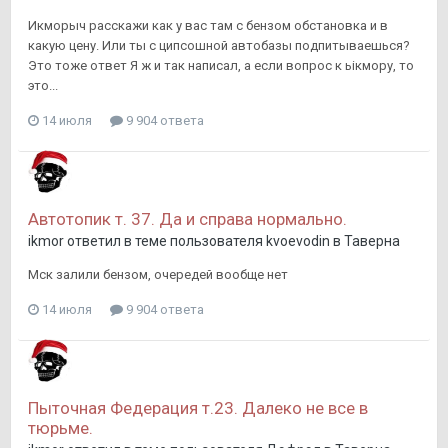
Икморыч расскажи как у вас там с бензом обстановка и в
какую цену. Или ты с ципсошной автобазы подпитываешься?
Это тоже ответ Я ж и так написал, а если вопрос к ьiкмору, то
это...
14 июля
9 904 ответа
Автотопик т. 37. Да и справа нормально.
ikmor
ответил в теме пользователя
kvoevodin
в
Таверна
Мск залили бензом, очередей вообще нет
14 июля
9 904 ответа
Пыточная Федерация т.23. Далеко не все в
тюрьме.