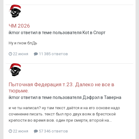
ЧМ 2026
ikmor
ответил в теме пользователя
Kot
в
Спорт
Ну и гном блДь
22 июня
11 385 ответов
Пыточная Федерация т.23. Далеко не все в
тюрьме.
ikmor
ответил в теме пользователя
Дэфрэл
в
Таверна
и че ты написал? ну там текст даётся и на его основе надо
сочинение писать. текст был про двух вояк в брестской
крепости во время вов. один при смерти, второй на...
22 июня
57 346 ответов