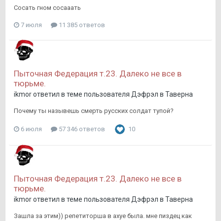
Сосать гном сосааать
7 июля
11 385 ответов
Пыточная Федерация т.23. Далеко не все в
тюрьме.
ikmor
ответил в теме пользователя
Дэфрэл
в
Таверна
Почему ты назывешь смерть русских солдат тупой?
6 июля
57 346 ответов
10
Пыточная Федерация т.23. Далеко не все в
тюрьме.
ikmor
ответил в теме пользователя
Дэфрэл
в
Таверна
Зашла за этим)) репетиторша в ахуе была. мне пиздец как