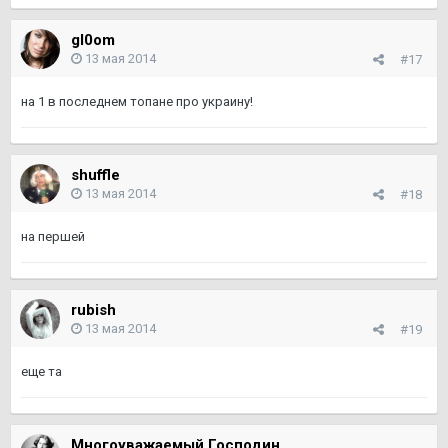
gl0om
13 мая 2014
#17
на 1 в последнем топане про украину!
shuffle
13 мая 2014
#18
на першей
rubish
13 мая 2014
#19
еще та
Многоуважаемый Господин