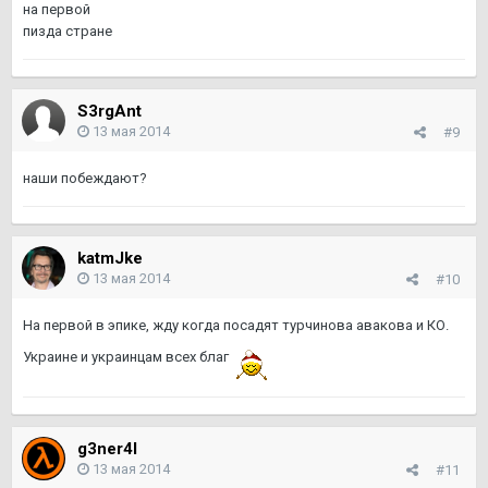
на первой
пизда стране
S3rgAnt
13 мая 2014
#9
наши побеждают?
katmJke
13 мая 2014
#10
На первой в эпике, жду когда посадят турчинова авакова и КО.
Украине и украинцам всех благ
g3ner4l
13 мая 2014
#11