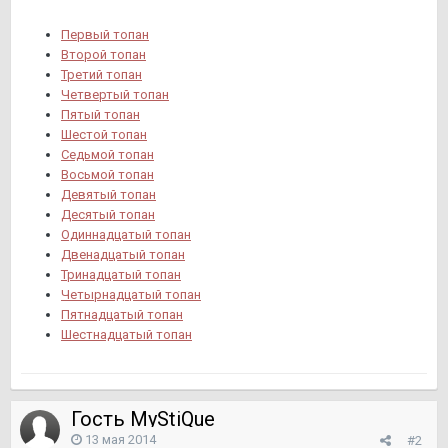
Первый топан
Второй топан
Третий топан
Четвертый топан
Пятый топан
Шестой топан
Седьмой топан
Восьмой топан
Девятый топан
Десятый топан
Одиннадцатый топан
Двенадцатый топан
Тринадцатый топан
Четырнадцатый топан
Пятнадцатый топан
Шестнадцатый топан
Гость MyStiQue
13 мая 2014
#2