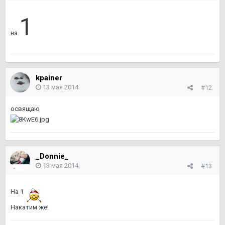
1
на
kpainer
13 мая 2014
#12
освящаю
_Donnie_
13 мая 2014
#13
На 1
Накатим же!