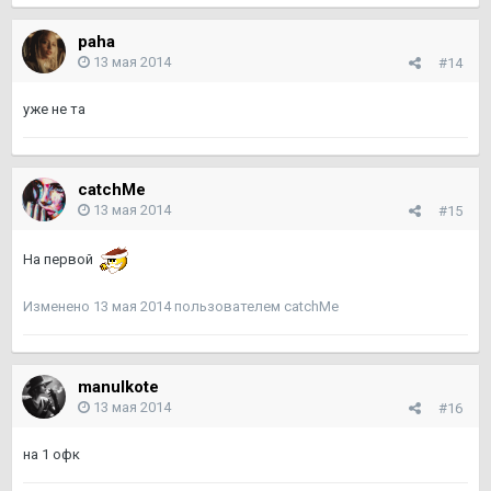
paha
13 мая 2014
#14
уже не та
catchMe
13 мая 2014
#15
На первой
Изменено
13 мая 2014
пользователем catchMe
manulkote
13 мая 2014
#16
на 1 офк