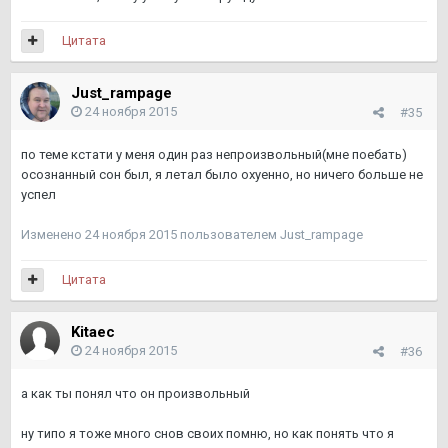
Цитата
Just_rampage
24 ноября 2015
#35
по теме кстати у меня один раз непроизвольный(мне поебать)
осознанный сон был, я летал было охуенно, но ничего больше не
успел
Изменено
24 ноября 2015
пользователем Just_rampage
Цитата
Kitaec
24 ноября 2015
#36
а как ты понял что он произвольный
ну типо я тоже много снов своих помню, но как понять что я