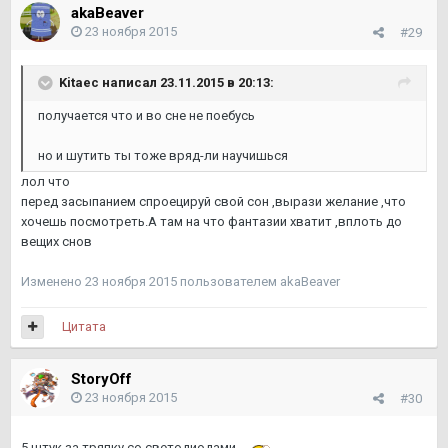
akaBeaver
23 ноября 2015
#29
Kitaec написал 23.11.2015 в 20:13:
получается что и во сне не поебусь
но и шутить ты тоже вряд-ли научишься
лол что
перед засыпанием спроецируй свой сон ,вырази желание ,что
хочешь посмотреть.А там на что фантазии хватит ,вплоть до
вещих снов
Изменено
23 ноября 2015
пользователем akaBeaver
Цитата
StoryOff
23 ноября 2015
#30
5 штук за тряпку со светодиодами