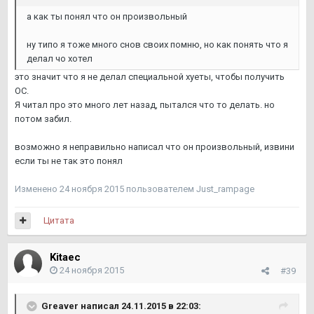
а как ты понял что он произвольный
ну типо я тоже много снов своих помню, но как понять что я
делал чо хотел
это значит что я не делал специальной хуеты, чтобы получить
ОС.
Я читал про это много лет назад, пытался что то делать. но
потом забил.
возможно я неправильно написал что он произвольный, извини
если ты не так это понял
Изменено
24 ноября 2015
пользователем Just_rampage
Цитата
Kitaec
24 ноября 2015
#39
Greaver написал 24.11.2015 в 22:03: