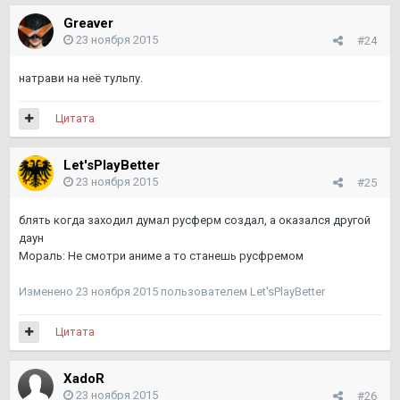
Greaver
23 ноября 2015
#24
натрави на неё тульпу.
Цитата
Let'sPlayBetter
23 ноября 2015
#25
блять когда заходил думал русферм создал, а оказался другой
даун
Мораль: Не смотри аниме а то станешь русфремом
Изменено
23 ноября 2015
пользователем Let'sPlayBetter
Цитата
XadoR
23 ноября 2015
#26