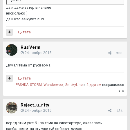
да я даже затер в начале
нисколько )
да и кто её купит л0л
Цитата
Rus|Verm
24 ноября 2015
#33
Думал тема от русверма
Цитата
PASHKA_STORM
,
Wanderwool
,
SmokyLine
и
2 другим
понравилось
это
Reject_u_r1ty
24 ноября 2015
#34
перед этим уже была тема на кикстартере, оказалась
наебаловом, на эту уже хуй соберут думаю