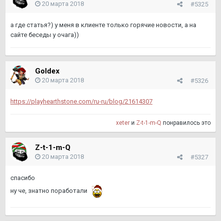
20 марта 2018
#5325
а где статья?) у меня в клиенте только горячие новости, а на
сайте беседы у очага))
Goldex
20 марта 2018
#5326
https://playhearthstone.com/ru-ru/blog/21614307
xeter
и
Z-t-1-m-Q
понравилось это
Z-t-1-m-Q
20 марта 2018
#5327
спасибо
ну че, знатно поработали