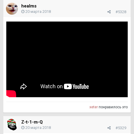
healms
20 марта 2018
#5328
xeter
понравилось это
Z-t-1-m-Q
20 марта 2018
#5329