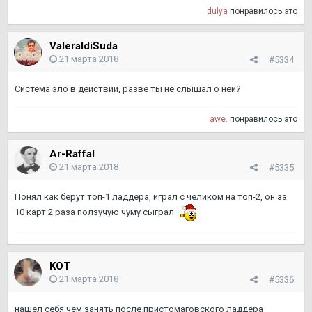
dulya
понравилось это
ValeraIdiSuda
21 марта 2018
#5334
Система эло в действии, разве ты не слышал о ней?
awe.
понравилось это
Ar-Raffal
21 марта 2018
#5335
Понял как берут топ-1 ладдера, играл с челиком на топ-2, он за
10 карт 2 раза ползучую чуму сыграл
KOТ
21 марта 2018
#5336
нашел себя чем занять после пристомаговского ладдера