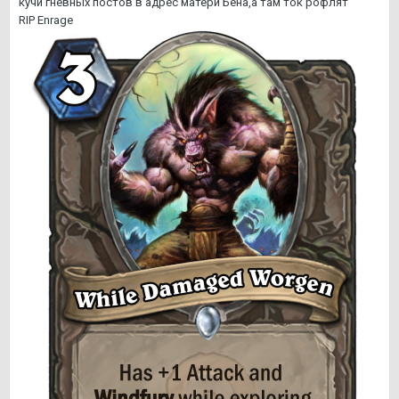
кучи гневных постов в адрес матери Бена,а там ток рофлят
RIP Enrage