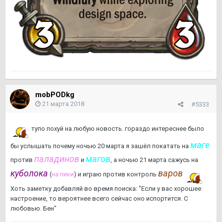
mobPODkg
21 марта 2018
#5333
тупо похуй на любую новость. гораздо интереснее было
маге
бы услышать почему ночью 20 марта я зашёл покатать на
паладинов
магов
против
и
, а ночью 21 марта сажусь на
куболока
варов
(
на пики
) и играю против контроль
Хоть заметку добавляй во время поиска: "Если у вас хорошее
настроение, то вероятнее всего сейчас оно испортится. С
любовью. Бен"