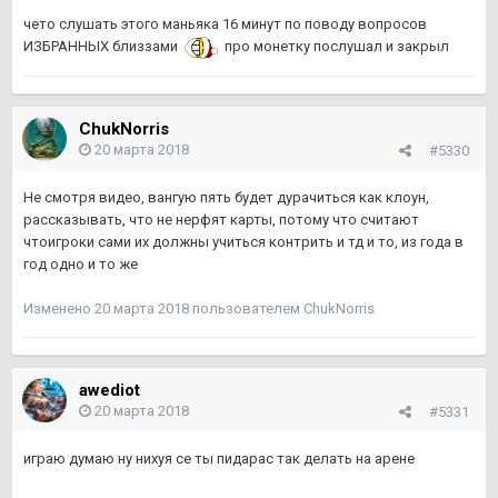
чето слушать этого маньяка 16 минут по поводу вопросов
ИЗБРАННЫХ близзами
про монетку послушал и закрыл
ChukNorris
20 марта 2018
#5330
Не смотря видео, вангую пять будет дурачиться как клоун,
рассказывать, что не нерфят карты, потому что считают
чтоигроки сами их должны учиться контрить и тд и то, из года в
год одно и то же
Изменено
20 марта 2018
пользователем ChukNorris
awediot
20 марта 2018
#5331
играю думаю ну нихуя се ты пидарас так делать на арене