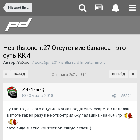
Blizzard Entertainment
Hearthstone т.27 Отсутствие баланса - это
суть ККИ
Автор:
YoXoo
,
7 декабря 2017
в
Blizzard Entertainment
НАЗАД
ВПЕРЁД
Страница 267 из 814
Z-t-1-m-Q
20 марта 2018
#5321
ну так-то да, я это ощутил, когда поедателей секретов положил
в итоге так ни разу и не отконтрил 6ку паладина - за 40+ игр
зато яйца знатно контрят огненную печать)