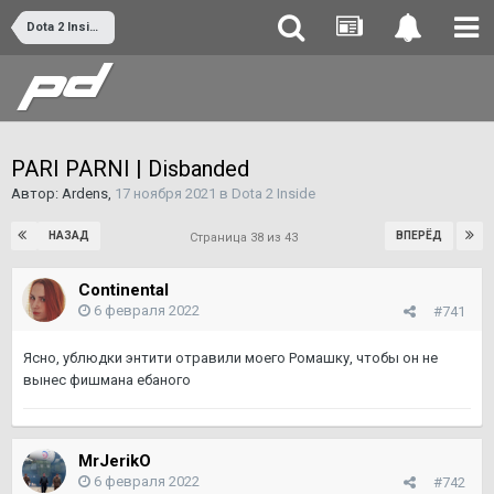
Dota 2 Inside
PARI PARNI | Disbanded
Автор:
Ardens
,
17 ноября 2021
в
Dota 2 Inside
НАЗАД
ВПЕРЁД
Страница 38 из 43
Continental
6 февраля 2022
#741
Ясно, ублюдки энтити отравили моего Ромашку, чтобы он не
вынес фишмана ебаного
MrJerikO
6 февраля 2022
#742