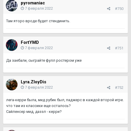
pyromaniac
7 февраля 2022
#750
Там яторо вроде будет стендинить.
FortYMD
7 февраля 2022
#751
Да заебали, сыграйте фулл ростером уже
Lyra.ZloyDis
7 февраля 2022
#752
лега-керри была, мид рубик был, паджерс в каждой второй игре.
что там из классики еще осталось?
Сайленсер мид, даззл - керри?