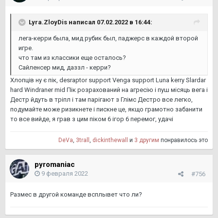
Lyra.ZloyDis
написал 07.02.2022 в 16:44:
лега-керри была, мид рубик был, паджерс в каждой второй
игре.
что там из классики еще осталось?
Сайленсер мид, даззл - керри?
Хлопців ну є пік, desraptor support Venga support Luna kerry Slardar
hard Windraner mid Пік розрахований на агресію і пуш місяць вега і
Дестр йдуть в тріпл і там парігают з Глімс Дестро все легко,
подумайте може ризикнете і пискне це, якщо грамотно забанити
то все вийде, я грав з цим піком 6 ігор 6 перемог, удачі
DeVa
,
3trall
,
dickinthewall
и
3 другим
понравилось это
pyromaniac
9 февраля 2022
#756
Размес в другой команде всплывет что ли?