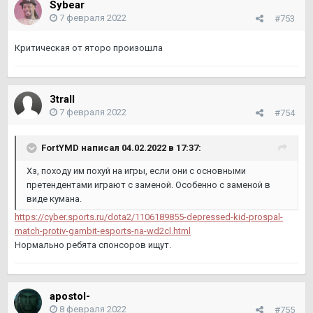
Sybear
7 февраля 2022
#753
Критическая от яторо произошла
3trall
7 февраля 2022
#754
FortYMD
написал 04.02.2022 в 17:37:
Хз, походу им похуй на игры, если они с основными
претендентами играют с заменой. Особенно с заменой в
виде кумана.
https://cyber.sports.ru/dota2/1106189855-depressed-kid-prospal-
match-protiv-gambit-esports-na-wd2cl.html
Нормально ребята спонсоров ищут.
apostol-
8 февраля 2022
#755