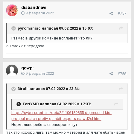
disbandnavi
9 февраля 2022
#757
pyromaniac
написал 09.02.2022 в 15:07:
Размес в другой команде всплывет что ли?
он сдох от передоза
ggwp-
9 февраля 2022
#758
3trall
написал 07.02.2022 в 23:34:
FortYMD
написал 04.02.2022 в 17:37:
https://cyber.sports.ru/dota2/1106189855-depressed-kid-
prospal-match-protiv-gambit-esports-na-wd2cl.html
Нормально ребята спонсоров ищут.
так это исфорс лига, там можно матерей в алл чате ебать - всем