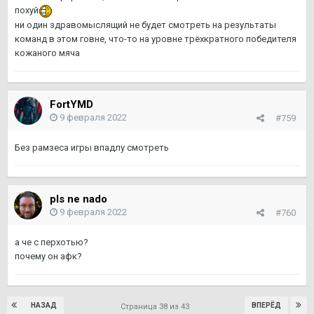
похуй
ни один здравомыслящий не будет смотреть на результаты
команд в этом говне, что-то на уровне трёхкратного победителя
кожаного мяча
FortYMD
9 февраля 2022
#759
Без рамзеса игры впадлу смотреть
pls ne nado
9 февраля 2022
#760
а че с перхотью?
почему он афк?
НАЗАД
ВПЕРЁД
Страница 38 из 43