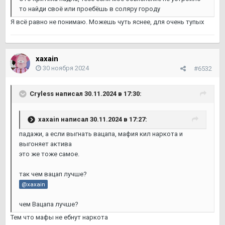
то найди своё или проебёшь в соляру городу
Я всё равно не понимаю. Можешь чуть яснее, для очень тупых
xaxain
30 ноября 2024
#6532
Cryless
написал 30.11.2024 в 17:30:
xaxain
написал 30.11.2024 в 17:27:
падажи, а если выгнать вацапа, мафия кил наркота и
выгоняет актива
это же тоже самое.
так чем вацап лучше?
@xaxain
чем Вацапа лучше?
Тем что мафы не ебнут наркота