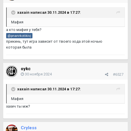
xaxain
написал 30.11.2024 в 17:27:
Мафия
а кто мафия у тебя?
@pnanrkotikivj
прикинь, тут игра зависит от твоего хода этой ночью
которая была
oykc
30 ноября 2024
#6527
xaxain
написал 30.11.2024 в 17:27:
Мафия
хахич ты мж?
Cryless