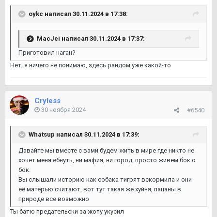
oykc
написал 30.11.2024 в 17:38:
MacJei
написал 30.11.2024 в 17:37:
Приготовил наган?
Нет, я ничего не понимаю, здесь рандом уже какой-то
Cryless
30 ноября 2024
#6540
Whatsup
написал 30.11.2024 в 17:39:
Давайте мы вместе с вами будем жить в мире где никто не
хочет меня ебнуть, ни мафия, ни город, просто живем бок о
бок.
Вы слышали историю как собака тигрят вскормила и они
её матерью считают, вот тут такая же хуйня, пацаны в
природе все возможно
Ты батю предательски за жопу укусил