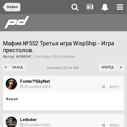
Мафия
Мафия №552 Третья игра WispShip - Игра
престолов.
Автор:
ЖУМОНГ
,
24 ноября 2024
в
Мафия
НАЗАД
ВПЕРЁД
Страница 327 из 338
Fsntw?!SkyNet
30 ноября 2024
#6521
Вацап
Leibster
30 ноября 2024
#6522