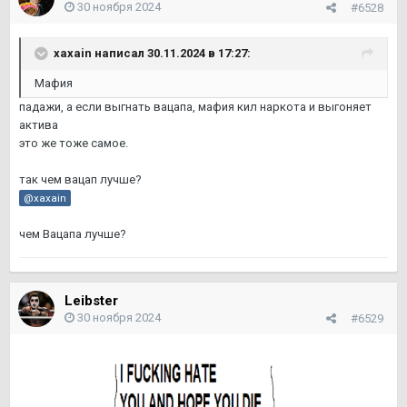
30 ноября 2024
#6528
xaxain
написал 30.11.2024 в 17:27:
Мафия
падажи, а если выгнать вацапа, мафия кил наркота и выгоняет
актива
это же тоже самое.
так чем вацап лучше?
@xaxain
чем Вацапа лучше?
Leibster
30 ноября 2024
#6529