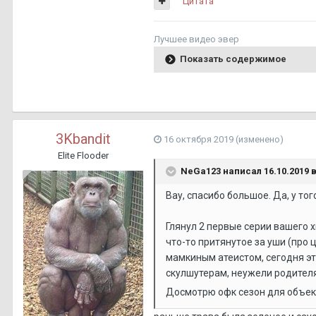
Цитата
Лучшее видео эвер
Показать содержимое
3Kbandit
16 октября 2019
(изменено)
Elite Flooder
NeGa123 написал 16.10.2019 в
Вау, спасибо большое. Да, у то
Глянул 2 первые серии вашего х
что-то притянутое за уши (про
мамкиным атеистом, сегодня это
скулшутерам, неужели родителя
Досмотрю офк сезон для объек