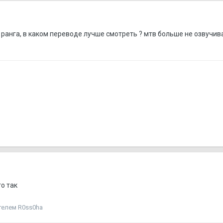
ранга, в каком переводе лучше смотреть ? мтв больше не озвучива
то так
елем R0ss0ha