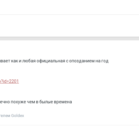
ивает как и любая официальная с опозданием на год
hp?id=2201
нечно похуже чем в былые времена
елем Goldex