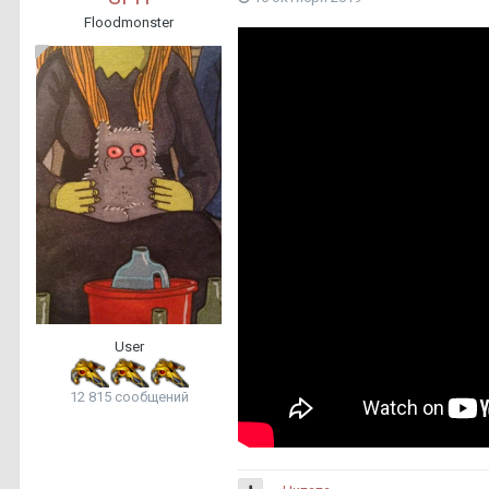
Floodmonster
User
12 815 сообщений