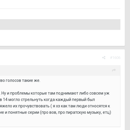
#1606
во голосов такие же.
ет. Ну и проблемы которые там поднимают либо совсем уж
у в 14 могло стрельнуть когда каждый первый был
жело их прочувствовать ( я хз как там люди относятся к
 и понятные серии (про вов, про пиратскую музыку, етц)