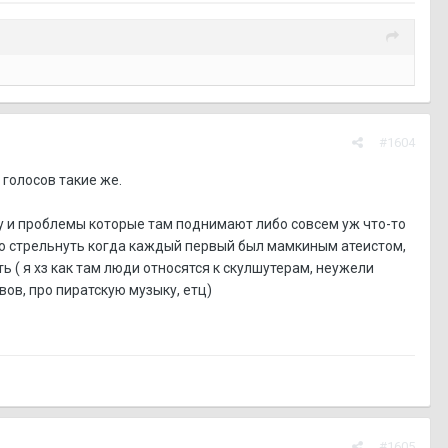
#1604
 голосов такие же.
 Ну и проблемы которые там поднимают либо совсем уж что-то
гло стрельнуть когда каждый первый был мамкиным атеистом,
 ( я хз как там люди относятся к скулшутерам, неужели
вов, про пиратскую музыку, етц)
#1605