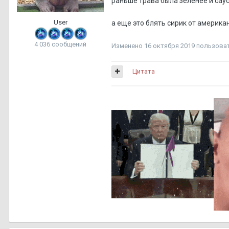
раньше трава была зеленее и сау
User
а еще это блять сирик от америка
4 036 сообщений
Изменено
16 октября 2019
пользоват
Цитата