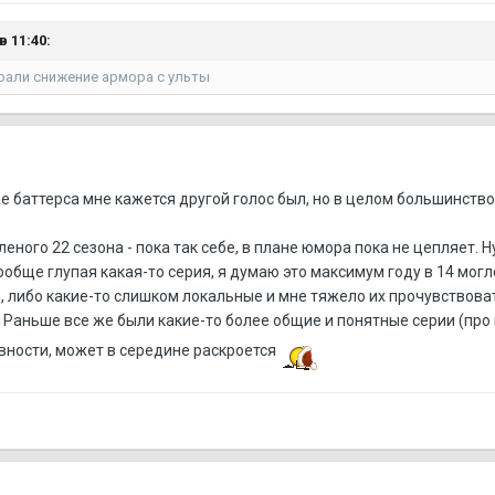
в 11:40:
брали снижение армора с ульты
же баттерса мне кажется другой голос был, но в целом большинство
леного 22 сезона - пока так себе, в плане юмора пока не цепляет.
ообще глупая какая-то серия, я думаю это максимум году в 14 мо
, либо какие-то слишком локальные и мне тяжело их прочувствовать
 Раньше все же были какие-то более общие и понятные серии (про 
вности, может в середине раскроется