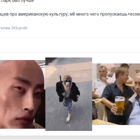
с парк был лучше
нцев про американскую культуру, мб много чего пропускаешь+если
елем 3Kbandit