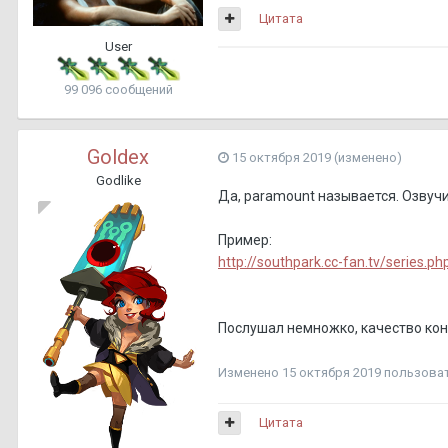
Цитата
User
99 096 сообщений
Goldex
15 октября 2019
(изменено)
Godlike
Да, paramount называется. Озвуч
Пример:
http://southpark.cc-fan.tv/series.p
Послушал немножко, качество ко
Изменено
15 октября 2019
пользоват
Цитата