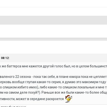
 08:12:
го же баттерса мне кажется другой голос был, но в целом большинст
валеного 22 сезона - пока так себе, в плане юмора пока не цепля
 церковь вообще глупая какая-то серия, я думаю это максимум год
 слишком избито имхо), либо какие-то слишком локальные и мне тя
м на самом деле похуй?). Раньше все же были какие-то более общие
тивности, может в середине раскроется