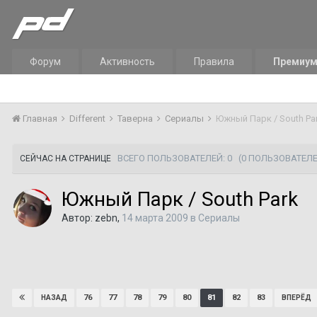
Форум
Активность
Правила
Премиу
Главная
Different
Таверна
Сериалы
Южный Парк / South Pa
ВСЕГО ПОЛЬЗОВАТЕЛЕЙ: 0
(0 ПОЛЬЗОВАТЕЛЕ
СЕЙЧАС НА СТРАНИЦЕ
Южный Парк / South Park
Автор:
zebn
,
14 марта 2009
в
Сериалы
76
77
78
79
80
81
82
83
НАЗАД
ВПЕРЁД