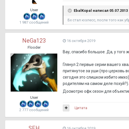
User
EbalKopal написал 05.07.2013 
Бх стал юзлесс, после того как у
1 987 сообщений
NeGa123
16 октября 2019
Flooder
Вау, спасибо большое. Да, у того 
Глянул 2 первые серии вашего хва
притянутое за уши (про церковь в
сегодня это слишком избито имхо)
родителям на самом деле похуй?).
Досмотрю офк сезон для объекти
User
Цитата
2 777 сообщений
SFH
16 октября 2019