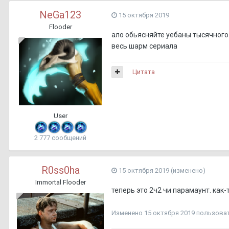
NeGa123
15 октября 2019
Flooder
ало обьясняйте уебаны тысячного 
весь шарм сериала
Цитата
User
2 777 сообщений
R0ss0ha
15 октября 2019
(изменено)
Immortal Flooder
теперь это 2ч2 чи парамаунт. как-
Изменено
15 октября 2019
пользоват