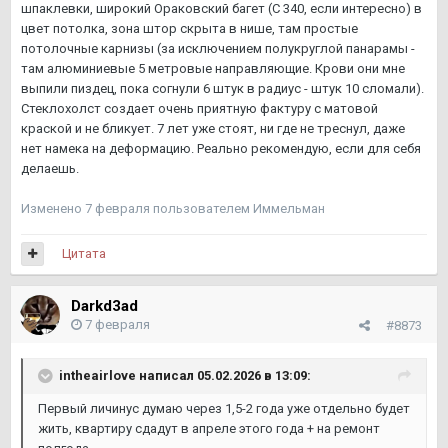
шпаклевки, широкий Ораковский багет (С 340, если интересно) в
цвет потолка, зона штор скрыта в нише, там простые
потолочные карнизы (за исключением полукруглой панарамы -
там алюминиевые 5 метровые направляющие. Крови они мне
выпили пиздец, пока согнули 6 штук в радиус - штук 10 сломали).
Стеклохолст создает очень приятную фактуру с матовой
краской и не бликует. 7 лет уже стоят, ни где не треснул, даже
нет намека на деформацию. Реально рекомендую, если для себя
делаешь.
Изменено
7 февраля
пользователем Иммельман
Цитата
Darkd3ad
7 февраля
#8873
intheairlove
написал 05.02.2026 в 13:09:
Первый личинус думаю через 1,5-2 года уже отдельно будет
жить, квартиру сдадут в апреле этого года + на ремонт