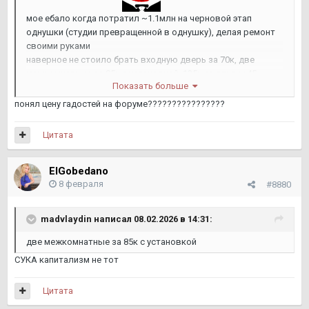
мое ебало когда потратил ~1.1млн на черновой этап
однушки (студии превращенной в однушку), делая ремонт
своими руками
наверное не стоило брать входную дверь за 70к, две
межкомнатные за 85к с установкой, 135к за плитку 45
Показать больше
метров (пол+стены) итд итп, короче говоря брал только
хорошее и качественное все
понял цену гадостей на форуме????????????????
пора возвращаться на подработку курьером и
Цитата
размотаться опять там
ElGobedano
8 февраля
#8880
madvlaydin
написал 08.02.2026 в 14:31:
две межкомнатные за 85к с установкой
СУКА капитализм не тот
Цитата