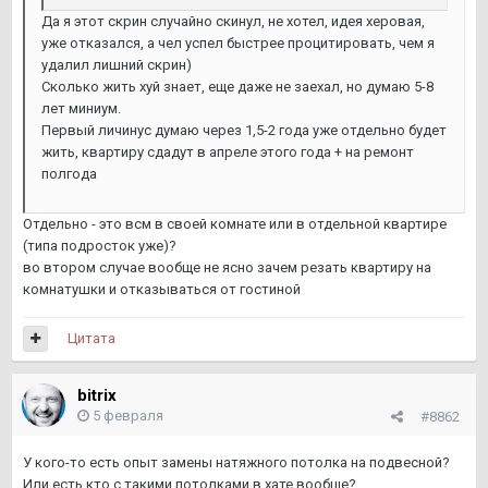
Да я этот скрин случайно скинул, не хотел, идея херовая,
уже отказался, а чел успел быстрее процитировать, чем я
удалил лишний скрин)
Сколько жить хуй знает, еще даже не заехал, но думаю 5-8
лет миниум.
Первый личинус думаю через 1,5-2 года уже отдельно будет
жить, квартиру сдадут в апреле этого года + на ремонт
полгода
Отдельно - это всм в своей комнате или в отдельной квартире
(типа подросток уже)?
во втором случае вообще не ясно зачем резать квартиру на
комнатушки и отказываться от гостиной
Цитата
bitrix
5 февраля
#8862
У кого-то есть опыт замены натяжного потолка на подвесной?
Или есть кто с такими потолками в хате вообще?