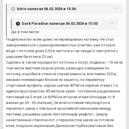
bitrix
написал 06.02.2026 в 15:56:
Dark Paradise
написал 06.02.2026 в 15:50:
Да, в том числе
Подвесные во всем доме, не перевариваю натяжку. Не стал
заморачиваться с разноуровневостью (считаю, уже отошла
мода + потолки дома 3,35 в чистоте и так пиздато смотрятся с
широким багетом в 25 см).
Сделано в таком порядке (от потолка к полу): подвесы ~10 см (в
том числе жесткие на всех узлах, разводка освещения по
потолку, коробки в стене на случай ремонта, все лампы 220 в,
никаких понижающих блоков не зашито), по периметру
стартовый профиль, каркас шагом 40*40 на первом этаже ( т.к.
единое пространство 85 метров кухни - гостинной разделенное
лестницей на 2 этаж.) и 60*60 на втором этаже (площади от 8
ванная до 20 - 26 спальни), 2й влагостойкий гипсокартон в
перехлест швов с обильной проклейкой пеноклеем между
листами, расшивка швов лентой+кнауф унифлот, сверху
качественный стеклохолст с перехлестом швов на готовом
клее, покраска акриловым Делюксом глубокоматовым без