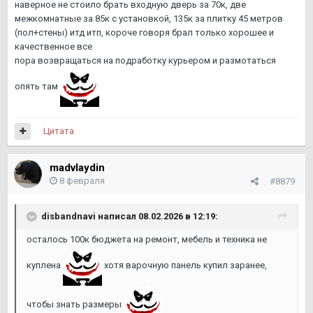
наверное не стоило брать входную дверь за 70к, две
межкомнатные за 85к с установкой, 135к за плитку 45 метров
(пол+стены) итд итп, короче говоря брал только хорошее и
качественное все
пора возвращаться на подработку курьером и размотаться
опять там
Цитата
madvlaydin
8 февраля
#8879
disbandnavi
написал 08.02.2026 в 12:19:
осталось 100к бюджета на ремонт, мебель и техника не
куплена
хотя варочную панель купил заранее,
чтобы знать размеры