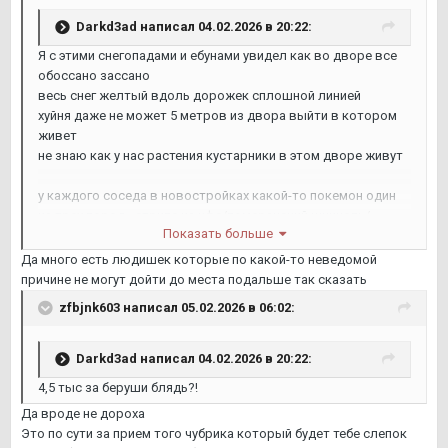
Darkd3ad
написал 04.02.2026 в 20:22:
Я с этими снегопадами и ебунами увидел как во дворе все
обоссано зассано
весь снег желтый вдоль дорожек сплошной линией
хуйня даже не может 5 метров из двора выйти в котором
живет
не знаю как у нас растения кустарники в этом дворе живут
у каждого соседа в новостройках какой-то покемон один
из трех пород - стрипс из кфс/померанский шницель/
Показать больше
прибалт
Да много есть людишек которые по какой-то неведомой
причине не могут дойти до места подальше так сказать
zfbjnk603
написал 05.02.2026 в 06:02:
Darkd3ad
написал 04.02.2026 в 20:22:
4,5 тыс за беруши блядь?!
Да вроде не дороха
Это по сути за прием того чубрика который будет тебе слепок