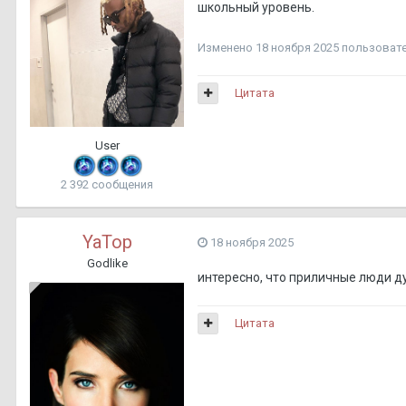
школьный уровень.
Изменено
18 ноября 2025
пользовател
Цитата
User
2 392 сообщения
YaTop
18 ноября 2025
Godlike
интересно, что приличные люди д
Цитата