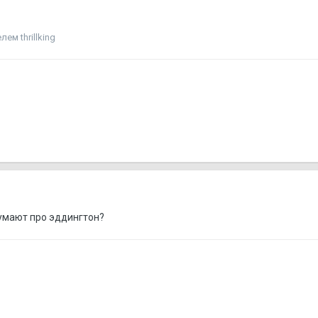
ем thrillking
умают про эддингтон?