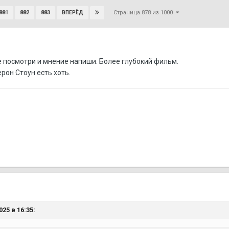
Страница 878 из 1000
881
882
883
ВПЕРЁД
е посмотри и мнение напиши. Более глубокий фильм.
рон Стоун есть хоть.
25 в 16:35: