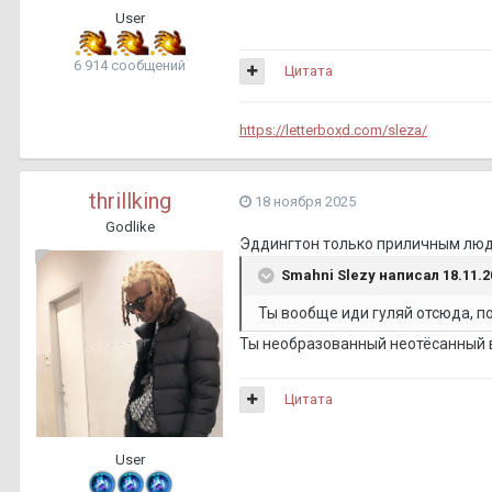
User
6 914 сообщений
Цитата
https://letterboxd.com/sleza/
thrillking
18 ноября 2025
Godlike
Эддингтон только приличным людя
Smahni Slezy
написал 18.11.20
Ты вообще иди гуляй отсюда, п
Ты необразованный неотёсанный 
Цитата
User