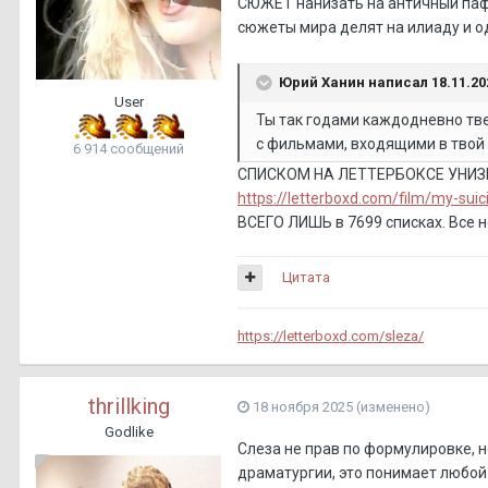
СЮЖЕТ нанизать на античный пафо
сюжеты мира делят на илиаду и 
Юрий Ханин
написал 18.11.202
User
Ты так годами каждодневно твер
с фильмами, входящими в твой 
6 914 сообщений
СПИСКОМ НА ЛЕТТЕРБОКСЕ УНИЗИ
https://letterboxd.com/film/my-suic
ВСЕГО ЛИШЬ в 7699 списках. Все н
Цитата
https://letterboxd.com/sleza/
thrillking
18 ноября 2025
(изменено)
Godlike
Слеза не прав по формулировке, н
драматургии, это понимает любой 