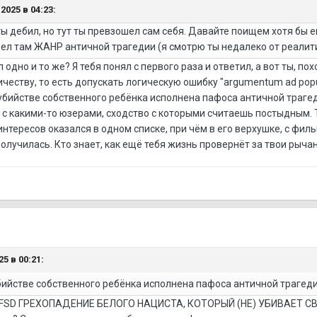
2025 в 04:23:
о ты дебил, но тут ты превзошел сам себя. Давайте поищем хотя бы
идел там ЖАНР античной трагедии (я смотрю ты недалеко от реалит
одно и то же? Я тебя понял с первого раза и ответил, а вот ты, по
честву, то есть допускать логическую ошибку "argumentum ad popu
убийстве собственного ребёнка исполнена пафоса античной трагед
 с какими-то юзерами, сходство с которыми считаешь постыдным. 
интересов оказался в одном списке, при чём в его верхушке, с фил
лучилась. Кто знает, как ещё тебя жизнь провернёт за твои рычан
5 в 00:21:
бийстве собственного ребёнка исполнена пафоса античной трагед
 DFSD ГРЕХОПАДЕНИЕ БЕЛОГО НАЦИСТА, КОТОРЫЙ (НЕ) УБИВАЕТ С