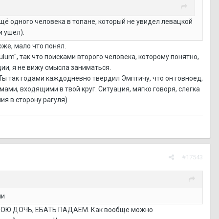
 ещё одного человека в топане, который не увидел левацкой
и ушел).
хоже, мало что понял.
lum", так что поисками второго человека, которому понятно,
ии, я не вижу смысла заниматься.
Ты так годами каждодневно твердил Эмптичу, что он говноед,
ьмами, входящими в твой круг. Ситуация, мягко говоря, слегка
ия в сторону рагуля)
#17543
ии
ВОЮ ДОЧЬ, ЕБАТЬ ПАДАЕМ. Как вообще можно