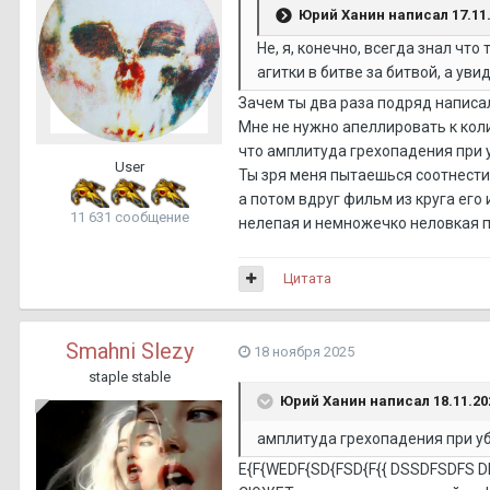
Юрий Ханин
написал 17.11.
Не, я, конечно, всегда знал чт
агитки в битве за битвой, а ув
Зачем ты два раза подряд написал 
Мне не нужно апеллировать к коли
что амплитуда грехопадения при 
User
Ты зря меня пытаешься соотнести
а потом вдруг фильм из круга его 
11 631 сообщение
нелепая и немножечко неловкая по
Цитата
Smahni Slezy
18 ноября 2025
staple stable
Юрий Ханин
написал 18.11.202
амплитуда грехопадения при у
E{F{WEDF{SD{FSD{F{{ DSSDFSDFS