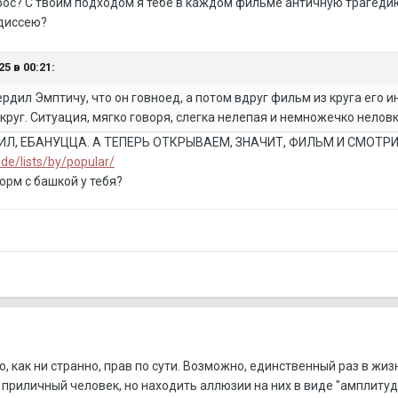
с? С твоим подходом я тебе в каждом фильме античную трагедию н
одиссею?
5 в 00:21:
дил Эмптичу, что он говноед, а потом вдруг фильм из круга его ин
круг. Ситуация, мягко говоря, слегка нелепая и немножечко нелов
Л, ЕБАНУЦЦА. А ТЕПЕРЬ ОТКРЫВАЕМ, ЗНАЧИТ, ФИЛЬМ И СМОТР
ide/lists/by/popular/
орм с башкой у тебя?
о, как ни странно, прав по сути. Возможно, единственный раз в жи
приличный человек, но находить аллюзии на них в виде "амплитуд