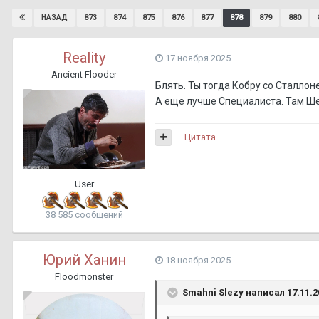
873
874
875
876
877
878
879
880
НАЗАД
Reality
17 ноября 2025
Ancient Flooder
Блять. Ты тогда Кобру со Сталлон
А еще лучше Специалиста. Там Ше
Цитата
User
38 585 сообщений
Юрий Ханин
18 ноября 2025
Floodmonster
Smahni Slezy
написал 17.11.20