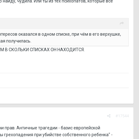
айду, чудила. Или ты из тех психопатов, которые все
тересов оказался в одном списке, при чём в его верхушке,
кая получилась.
ИМ В СКОЛЬКИ СПИСКАХ ОН НАХОДИТСЯ.
#17544
зни прав. Античные трагедии - базис европейской
ы грехопадения при убийстве собственного ребенка" -