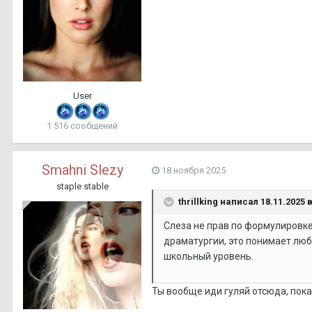
User
1 516 сообщений
Smahni Slezy
18 ноября 2025
staple stable
thrillking
написал 18.11.2025 в
Слеза не прав по формулировке,
драматургии, это понимает люб
школьный уровень.
Ты вообще иди гуляй отсюда, пок