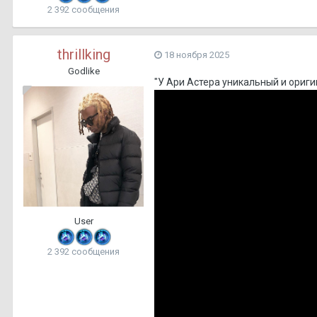
2 392 сообщения
thrillking
18 ноября 2025
Godlike
"У Ари Астера уникальный и ориги
User
2 392 сообщения