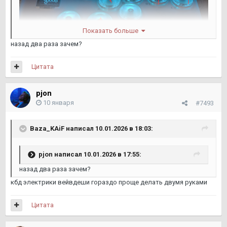
Показать больше
назад два раза зачем?
2+3 хитсмеш-бурст мануально жму ты можешь забиндить на
нижнюю например
Цитата
pjon
10 января
#7493
Baza_KAiF
написал 10.01.2026 в 18:03:
pjon
написал 10.01.2026 в 17:55:
назад два раза зачем?
кбд электрики вейвдеши гораздо проще делать двумя руками
Цитата