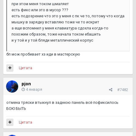
при этом меня током шмаляет
есть фикс или это в мусор ???
есть подозрение что это у меня с пк че то, потому что когда
мышку в зарядку вставляю тоже че то искрит
а еще вспомнил у меня клавиатура сдохла когда-то
похожим образом, тоже начала током ебашить
и у той и у той бляди металлический корпус
бп мож пробивает хз иди в мастерскую
Цитата
pjon
4 января
#7482
отмена тряски втыкнул в заднюю панель всё пофиксилось
БОЮ БЫТЬ
Цитата