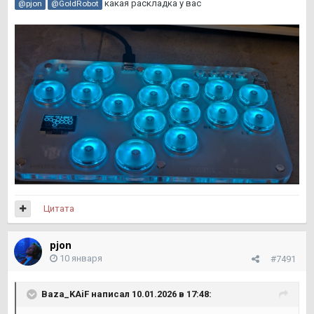
какая раскладка у вас
@pjon
@GoldRobot
Цитата
pjon
10 января
#7491
Baza_KAiF
написал 10.01.2026 в 17:48: