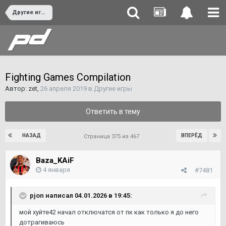
Другие игры
Fighting Games Compilation
Автор:
zet
,
26 апреля 2019
в
Другие игры
Ответить в тему
НАЗАД
ВПЕРЁД
Страница 375 из 467
Baza_KAiF
4 января
#7481
pjon
написал 04.01.2026 в 19:45:
мой хуйте42 начал отключатся от пк как только я до него
дотрагиваюсь