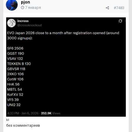
pjon
7 января
#7483
ы
без комментариев