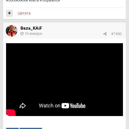
АЗХХАХАХА ебать я порвался
Цитата
Baza_KAiF
10 января
#7490