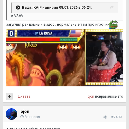
Baza_KAiF
написал 08.01.2026 в 06:24:
в VSAV
загуглил рандомный видос., нормальные там про игрочки
Цитата
pjon
понравилось это
pjon
8 января
#7489