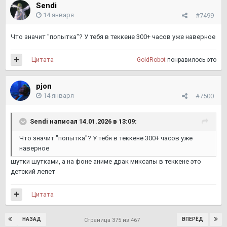
Sendi
14 января
#7499
Что значит "попытка"? У тебя в теккене 300+ часов уже наверное
Цитата
GoldRobot
понравилось это
pjon
14 января
#7500
Sendi
написал 14.01.2026 в 13:09:
Что значит "попытка"? У тебя в теккене 300+ часов уже
наверное
шутки шутками, а на фоне аниме драк миксапы в теккене это
детский лепет
Цитата
НАЗАД
ВПЕРЁД
Страница 375 из 467