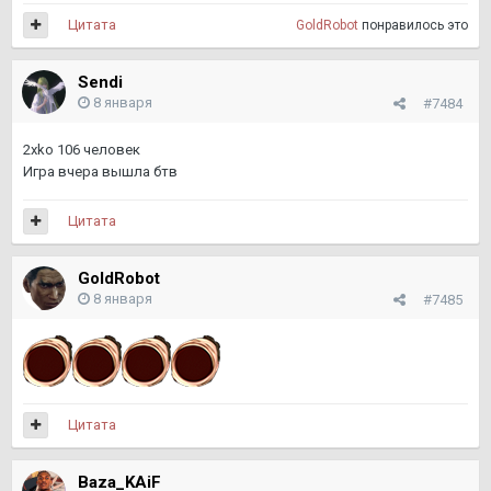
Цитата
GoldRobot
понравилось это
Sendi
8 января
#7484
2xko 106 человек
Игра вчера вышла бтв
Цитата
GoldRobot
8 января
#7485
Цитата
Baza_KAiF