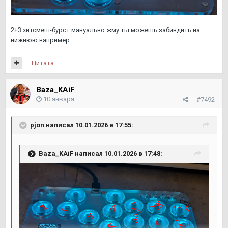
какая раскладка у вас
@pjon
@GoldRobot
2+3 хитсмеш-бурст мануально жму ты можешь забиндить на
нижнюю например
Цитата
Baza_KAiF
10 января
#7492
pjon
написал 10.01.2026 в 17:55:
Baza_KAiF
написал 10.01.2026 в 17:48: